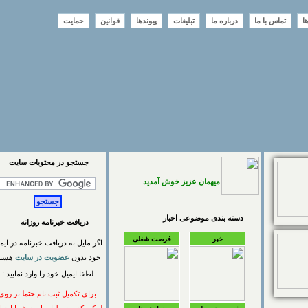
تماس با ما
درباره ما
تبلیغات
پیوندها
قوانین
حمایت
جستجو در محتويات سايت
میهمان عزیز خوش آمدید
دسته بندی موضوعی اخبار
دریافت خبرنامه روزانه
خبر
فرصت شغلی
اگر مایل به دریافت خبرنامه در ایمیل
خود بدون
عضویت در سایت
هستید
لطفا ایمیل خود را وارد نمایید :
برای تکمیل ثبت نام
حتما
بر روی