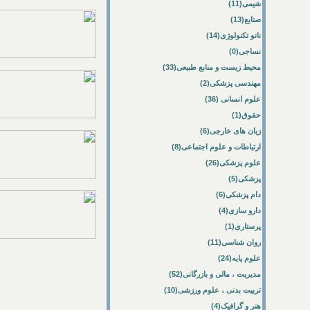
شیمی(11)
صنایع(13)
نانو تکنولوژی(14)
نساجی(0)
محیط زیست و منابع طبیعی(33)
مهندسی پزشکی(2)
علوم انسانی (36)
حقوق(1)
زبان های خارجی(6)
ارتباطات و علوم اجتماعی(8)
علوم پزشکی(26)
پزشکی(5)
دام پزشکی(6)
دارو سازی(4)
پرستاری(1)
روان شناسی(11)
علوم پایه(24)
مدیریت ، مالی و بازرگانی(52)
تربیت بدنی ، علوم ورزشی(10)
هنر و گرافیک(4)