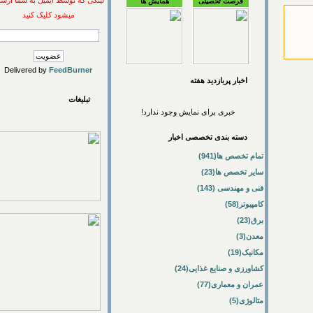
لینکی که توسط ایمیل به شما ارسال
فرصت تحصیلی
همایش ها
میشود کلیک کنید
Delivered by
FeedBurner
اخبار پربازديد هفته
تبلیغات
خبری برای نمایش وجود ندارد!
دسته بندی تخصصی اخبار
تمام تخصص ها(941)
سایر تخصص ها(23)
فنی و مهندسی (143)
کامپیوتر(58)
برق(23)
معدن(3)
مکانیک(19)
کشاورزی و صنایع غذایی(24)
عمران و معماری(77)
متالوژی(5)