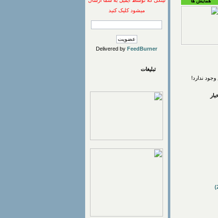
لینکی که توسط ایمیل به شما ارسال
همایش ها
میشود کلیک کنید
Delivered by
FeedBurner
تبلیغات
وجود ندارد!
ار