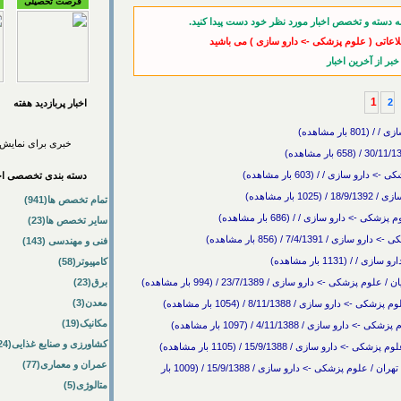
فرصت تحصیلی
ه دسته و تخصص اخبار مورد نظر خود دست پیدا کنید.
لاعاتی ( علوم پزشکی -> دارو سازی ) می باشید
1
2
اخبار پربازديد هفته
ر مشاهده)
خبری برای نمایش 
ازی / / (603 بار مشاهده)
دسته بندی تخصصی اخب
ر مشاهده)
تمام تخصص ها(941)
 دارو سازی / / (686 بار مشاهده)
سایر تخصص ها(23)
7/4/1 / (856 بار مشاهده)
فنی و مهندسی (143)
1131 بار مشاهده)
کامپیوتر(58)
 دارو سازی / 23/7/1389 / (994 بار مشاهده)
برق(23)
معدن(3)
ی / 8/11/1388 / (1054 بار مشاهده)
مکانیک(19)
 4/11/1388 / (1097 بار مشاهده)
کشاورزی و صنایع غذایی(24)
زی / 15/9/1388 / (1105 بار مشاهده)
عمران و معماری(77)
دعوت به همکاری در یک شرکت داروسازی معتبر در غرب تهران / علوم پزشکی -> دارو سازی / 15/9/1388 / (1009 بار
متالوژی(5)