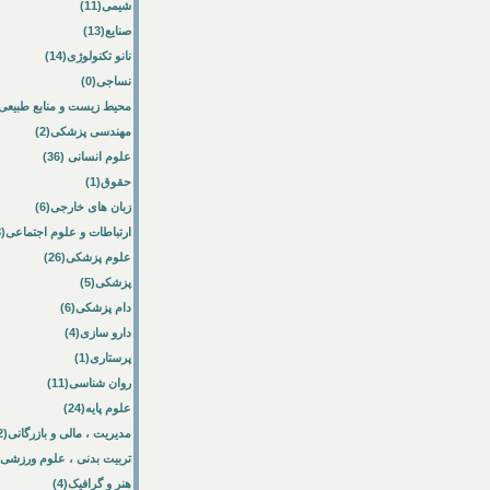
شیمی(11)
صنایع(13)
نانو تکنولوژی(14)
نساجی(0)
محیط زیست و منابع طبیعی(33
مهندسی پزشکی(2)
علوم انسانی (36)
حقوق(1)
زبان های خارجی(6)
ارتباطات و علوم اجتماعی(8)
علوم پزشکی(26)
پزشکی(5)
دام پزشکی(6)
دارو سازی(4)
پرستاری(1)
روان شناسی(11)
علوم پایه(24)
مدیریت ، مالی و بازرگانی(52)
تربیت بدنی ، علوم ورزشی(10)
هنر و گرافیک(4)