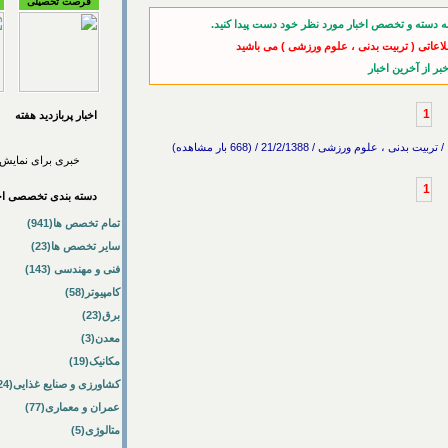
فرصت تحصیلی
ه دسته و تخصص اخبار مورد نظر خود دست پیدا کنید.
لاعاتی ( تربیت بدنی ، علوم ورزشی ) می باشید
1
اخبار پربازديد هفته
 ورزشی / 21/2/1388 / (668 بار مشاهده)
خبری برای نمایش 
1
دسته بندی تخصصی اخب
تمام تخصص ها(941)
سایر تخصص ها(23)
فنی و مهندسی (143)
کامپیوتر(58)
برق(23)
معدن(3)
مکانیک(19)
کشاورزی و صنایع غذایی(24)
عمران و معماری(77)
متالوژی(5)