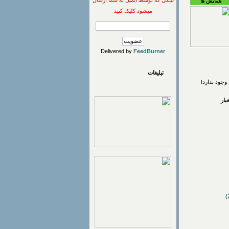
لینکی که توسط ایمیل به شما ارسال
همایش ها
میشود کلیک کنید
Delivered by
FeedBurner
تبلیغات
وجود ندارد!
ار