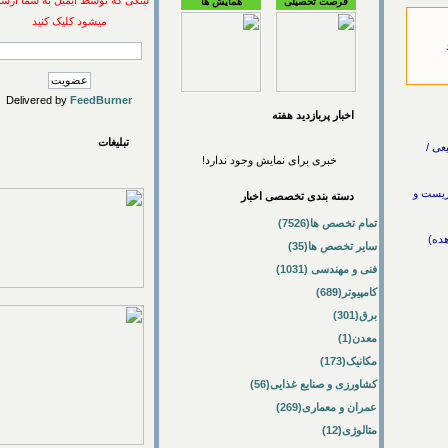
لینکی که توسط ایمیل به شما ارسال
فرصت تحصیلی
همایش ها
میشود کلیک کنید
Delivered by
FeedBurner
اخبار پربازديد هفته
تبلیغات
خبری برای نمایش وجود ندارد!
محیط زیست و
دسته بندی تخصصی اخبار
تمام تخصص ها(7526)
سایر تخصص ها(35)
فنی و مهندسی (1031)
کامپیوتر(689)
برق(301)
معدن(1)
مکانیک(173)
کشاورزی و صنایع غذایی(56)
عمران و معماری(269)
متالوژی(12)