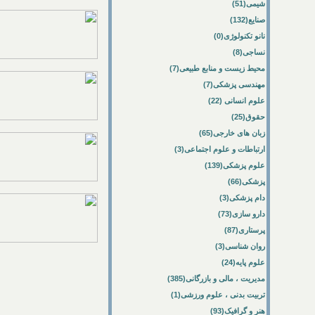
شیمی(51)
صنایع(132)
نانو تکنولوژی(0)
نساجی(8)
محیط زیست و منابع طبیعی(7)
مهندسی پزشکی(7)
علوم انسانی (22)
حقوق(25)
زبان های خارجی(65)
ارتباطات و علوم اجتماعی(3)
علوم پزشکی(139)
پزشکی(66)
دام پزشکی(3)
دارو سازی(73)
پرستاری(87)
روان شناسی(3)
علوم پایه(24)
مدیریت ، مالی و بازرگانی(385)
تربیت بدنی ، علوم ورزشی(1)
هنر و گرافیک(93)