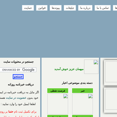
تماس با ما
درباره ما
تبلیغات
پیوندها
قوانین
حمایت
جستجو در محتويات سايت
میهمان عزیز خوش آمدید
دسته بندی موضوعی اخبار
دریافت خبرنامه روزانه
خبر
فرصت شغلی
اگر مایل به دریافت خبرنامه در ایمیل
خود بدون
عضویت در سایت
هستید
لطفا ایمیل خود را وارد نمایید :
برای تکمیل ثبت نام
حتما
بر روی