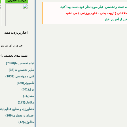
فرصت تحصیلی
ه دسته و تخصص اخبار مورد نظر خود دست پیدا کنید.
طلاعاتی ( تربیت بدنی ، علوم ورزشی ) می باشید
اخبار پربازديد هفته
خبری برای نمایش 
دسته بندی تخصصی اخب
تمام تخصص ها(7526)
سایر تخصص ها(35)
فنی و مهندسی (1031)
کامپیوتر(689)
برق(301)
معدن(1)
مکانیک(173)
کشاورزی و صنایع غذایی(56)
عمران و معماری(269)
متالوژی(12)