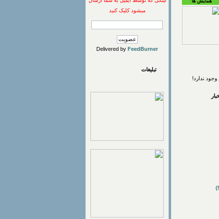
لینکی که توسط ایمیل به شما ارسال
همایش ها
میشود کلیک کنید
Delivered by
FeedBurner
تبلیغات
وجود ندارد!
ار