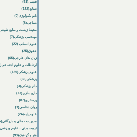
شیمی(51)
صنایع(132)
نانو تکنولوژی(0)
نساجی(8)
محیط زیست و منابع طبیعی(7
مهندسی پزشکی(7)
علوم انسانی (22)
حقوق(25)
زبان های خارجی(65)
ارتباطات و علوم اجتماعی(3)
علوم پزشکی(139)
پزشکی(66)
دام پزشکی(3)
دارو سازی(73)
پرستاری(87)
روان شناسی(3)
علوم پایه(24)
مدیریت ، مالی و بازرگانی(385)
تربیت بدنی ، علوم ورزشی(1)
هنر و گرافیک(93)