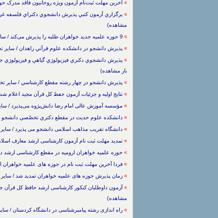
»
آخرین مهلت ثبت‌نام آزمون ویژه روحانیون فاقد مدرک حوزوی اعلام شد / سای
»
مشاهده)
»
9 حوزه علمیه جدید خواهران طلبه را پذیرش می‌کند / سایر تخصص ها / / (7924 بار مشاهده)
»
پذيرش دانشجو در دانشكده علوم قرآني زاهدان / سایر تخصص ها / 23/5/1389 / (37
»
بار مشاهده)
»
پذيرش دانشجو در چهار رشته مقطع کارشناسي / سایر تخصص ها / / (552
»
نتایج اولیه و جزئیات آزمون حفظ کل قرآن مجید اعلام شد / سایر تخصص ها / 389
»
مؤسسه آموزش عالی امام رضا دانش‌پژوه می‌پذیرد / سایر تخصص ها / /
»
دانشکده علوم حديث در مقطع دكتري تخصّصي دانشجو مي پذيرد / سایر تخصص 
»
دانشگاه تقریب مذاهب اسلامی دانشجو می پذیرد / سایر تخصص ها / 24/3/1389 / (
»
تمدید مهلت ثبت نام آزمون کارشناسی ارشد معارف اسلامی تا پنجشنب
»
حوزه علمیه خواهران ارومیه در مقطع کارشناسی ارشد دانشجو می پذیرد / سا
»
فردا آخرین مهلت ثبت نام در حوزه های علمیه خواهران اعلام شد / سایر تخصص 
»
زمان پذیرش حوزه های علمیه خواهران تمدید شد / سایر تخصص ها / 28/11/1388 / (
»
مشاهده)
»
راه اندازی رشته پیامبرشناسی در دانشگاه کردستان / سایر تخصص ها / 26/11/1388 /