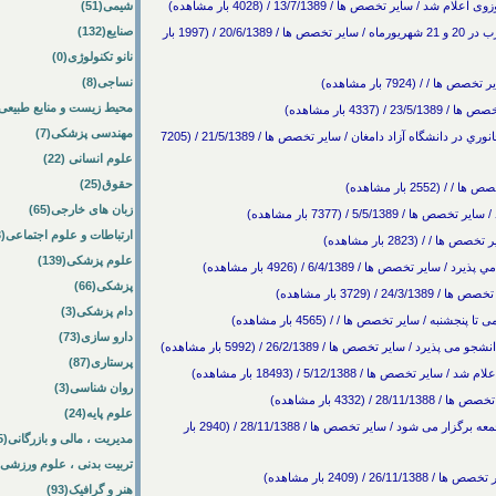
ر تخصص ها / 13/7/1389 / (4028 بار مشاهده)
شیمی(51)
صنایع(132)
برگزاري آزمون کتبي پذيرش دانشجوي دکتراي فلسفه غرب در 20 و 21 شهريورماه / سایر تخصص ها / 20/6/1389 / (1997 بار
نانو تکنولوژی(0)
نساجی(8)
محیط زیست و منابع طبیعی(7
43 بار مشاهده)
مهندسی پزشکی(7)
پذيرش دانشجوي دکتري فيزيولوژي گياهي و فيزيولوژي جانوري در دانشگاه آزاد دامغان / سایر تخصص ها / 21/5/1389 / (7205
علوم انسانی (22)
حقوق(25)
2 بار مشاهده)
زبان های خارجی(65)
5/5/1 / (7377 بار مشاهده)
ارتباطات و علوم اجتماعی(3)
 (2823 بار مشاهده)
علوم پزشکی(139)
ها / 6/4/1389 / (4926 بار مشاهده)
پزشکی(66)
3729 بار مشاهده)
دام پزشکی(3)
ه / سایر تخصص ها / / (4565 بار مشاهده)
دارو سازی(73)
یر تخصص ها / 26/2/1389 / (5992 بار مشاهده)
پرستاری(87)
ها / 5/12/1388 / (18493 بار مشاهده)
روان شناسی(3)
4332 بار مشاهده)
علوم پایه(24)
آزمون داوطلبان کنکور کارشناسی ارشد حافظ کل قرآن جمعه برگزار می شود / سایر تخصص ها / 28/11/1388 / (2940 بار
مدیریت ، مالی و بازرگانی(385)
تربیت بدنی ، علوم ورزشی(1)
 (2409 بار مشاهده)
هنر و گرافیک(93)