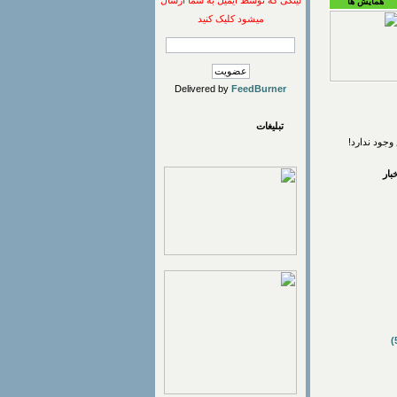
لینکی که توسط ایمیل به شما ارسال
همایش ها
میشود کلیک کنید
Delivered by
FeedBurner
تبلیغات
وجود ندارد!
ار