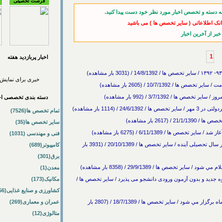
فرصت تحصیلی
ه دسته و تخصص اخبار مورد نظر خود دست پیدا کنید.
انک اطلاعاتی ( سایر تخصص ها ) می باشید
1
اخبار پربازديد هفته
خبری برای نمایش 
10/7/139 / (2605 بار مشاهده)
دسته بندی تخصصی اخب
(1114 بار مشاهده)
تمام تخصص ها(7526)
26 بار مشاهده)
سایر تخصص ها(35)
 / 6/11/1389 / (6275 بار مشاهده)
فنی و مهندسی (1031)
جزئیات آزمون دکتری تخصصی دانشگاه ادیان و مذاهب در سال تحصیلی آینده / سایر تخصص ها / 20/10/1389 / (3931 بار
کامپیوتر(689)
برق(301)
معدن(1)
جدید و بدون آزمون ورودی دانشجو می پذیرد / سایر تخصص ها /
مکانیک(173)
کشاورزی و صنایع غذایی(56)
آزمون جشنواره مطالعات قرآني دانشجويان ايران 18 آذرماه برگزار مي شود / سایر تخصص ها / 18/7/1389 / (2807 بار
عمران و معماری(269)
متالوژی(12)