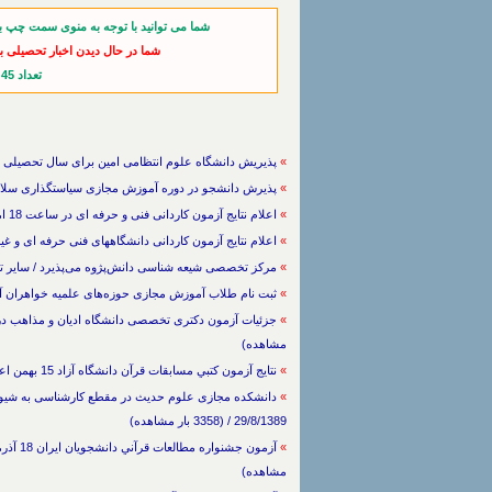
شما می توانید با توجه به منوی سمت چپ ب
شما در حال دیدن اخبار تحصیلی ب
تعداد 45 خبر از آخرین اخبار
»
پذیریش دانشگاه علوم انتظامی امین برای سال تحصیلی ۹۳- ۱۳۹۲ / سایر تخصص ها / 14/8/1392 / (3031 بار مشاهده)
»
پذیرش دانشجو در دوره آموزش مجازی سیاستگذاری سلامت / سایر تخصص ها / 2
»
اعلام نتایج آزمون کاردانی فنی و حرفه ای در ساعت 18 امروز / سایر تخصص ها / 3/7/1392 / (992 بار مشاهده)
»
اعلام نتایج آزمون کاردانی دانشگاههای فنی حرفه ای و غیردولتی در 3 مهر / سایر تخصص ها / 24/6/1392 / 
»
مرکز تخصصی شیعه شناسی دانش‌پژوه می‌پذیرد / سایر تخصص ها / 21/1/1390 / (17
»
ثبت نام طلاب آموزش مجازی حوزه‌های علمیه خواهران آغاز شد / سایر تخصص ها
»
مشاهده)
»
نتايج آزمون كتبي مسابقات قرآن دانشگاه آزاد 15 بهمن اعلام مي شود / سایر تخصص ها / 29/9/1389 / (8358 بار مشاهده)
»
دانشکده مجازی علوم حدیث در مقطع کارشناسی به شیوه 
29/8/1389 / (3358 بار مشاهده)
»
مشاهده)