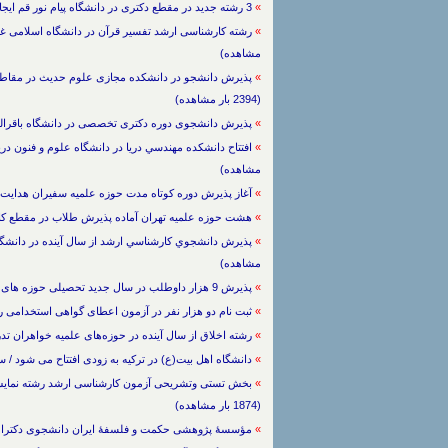
»
3 رشته جدید در مقطع دکتری در دانشگاه پیام نور قم ایجاد می‌شود / سایر تخصص ها / 11/11/1388 / (3340 بار مشاهده)
»
مشاهده)
»
(2394 بار مشاهده)
»
پذيرش دانشجوی دوره دكتری تخصصی در دانشگاه باقرالعلوم(ع) / سایر تخصص ه
»
مشاهده)
»
آغاز پذیرش دوره کوتاه مدت حوزه علمیه سفیران هدایت از اسفندماه / سایر 
»
هشت حوزه علمیه تهران آماده پذیرش طلاب در مقطع کارشناسی ارشد / سایر
»
مشاهده)
»
پذیرش 9 هزار داوطلب در سال جدید تحصیلی حوزه های علمیه خواهران / سایر تخصص ها / 3/11/1388 / (3148 بار مشاهده)
»
ثبت نام دو هزار نفر در آزمون اعطای گواهی استخدامی روحانیون / سایر تخصص ه
»
رشته اخلاق از سال آینده در حوزه‌های علمیه خواهران تدریس می‌شود
»
دانشگاه اهل بیت(ع) در ترکیه به زودی افتتاح می شود / سایر تخصص ها / /10/1388
»
(1874 بار مشاهده)
»
مؤسسۀ پژوهشی حکمت و فلسفۀ ایران دانشجوی دکترا می‌گیرد / سایر تخصص ها