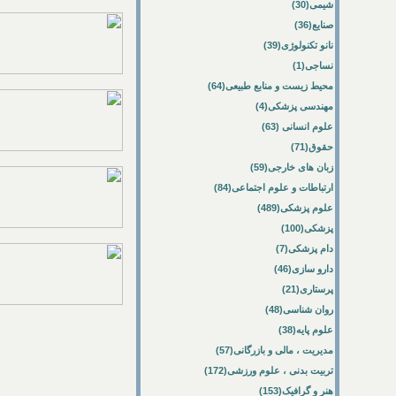
شیمی(30)
صنایع(36)
نانو تکنولوژی(39)
نساجی(1)
محیط زیست و منابع طبیعی(64)
مهندسی پزشکی(4)
علوم انسانی (63)
حقوق(71)
زبان های خارجی(59)
ارتباطات و علوم اجتماعی(84)
علوم پزشکی(489)
پزشکی(100)
دام پزشکی(7)
دارو سازی(46)
پرستاری(21)
روان شناسی(48)
علوم پایه(38)
مدیریت ، مالی و بازرگانی(57)
تربیت بدنی ، علوم ورزشی(172)
هنر و گرافیک(153)