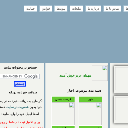
تماس با ما
درباره ما
تبلیغات
پیوندها
قوانین
حمایت
جستجو در محتويات سايت
میهمان عزیز خوش آمدید
دسته بندی موضوعی اخبار
دریافت خبرنامه روزانه
خبر
فرصت شغلی
اگر مایل به دریافت خبرنامه در ایمیل
خود بدون
عضویت در سایت
هستید
لطفا ایمیل خود را وارد نمایید :
برای تکمیل ثبت نام
حتما
بر روی