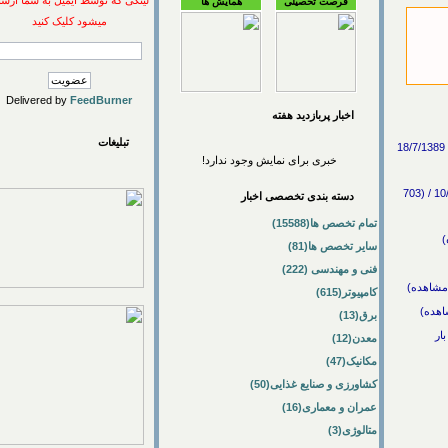
لینکی که توسط ایمیل به شما ارسال
فرصت تحصیلی
همایش ها
میشود کلیک کنید
Delivered by
FeedBurner
اخبار پربازديد هفته
تبلیغات
ور پیشکسوتان این رشته در واحد گرمسار / علوم پزشکی -> دام پزشکی / 18/7/1389
خبری برای نمایش وجود ندارد!
تولید فراورده های خونی دامی برای تشخیص بیماریها توسط محققان کشور / علوم پزشکی -> دام پزشکی / 10/3/1389 / (703
دسته بندی تخصصی اخبار
تمام تخصص ها(15588)
سایر تخصص ها(81)
فنی و مهندسی (222)
کامپیوتر(615)
برق(13)
معدن(12)
مکانیک(47)
کشاورزی و صنایع غذایی(50)
عمران و معماری(16)
متالوژی(3)