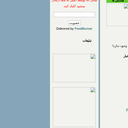
لینکی که توسط ایمیل به شما ارسال
همایش ها
میشود کلیک کنید
Delivered by
FeedBurner
تبلیغات
وجود ندارد!
ار