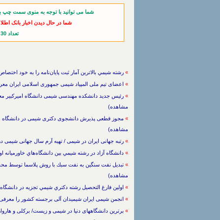
شما می توانید با توجه به منوی سمت چپ ب
شما در حال دیدن اخبار بانک اطل
تعداد 30 خبر از آخرین اخبار
»
رشته شيمي بالاترين آمار ثبت ‌پايان‌نامه را به خود اختصاص داد / فنی و مهند
»
اعضای تیم ملی المپیاد شیمی جمهوری اسلامی ایران معرفی شدند / فنی و م
»
مشاهده)
»
مشاهده)
»
رتبه جهانی ایران در شیمی / تهیه آرم سال جهانی شیمی در ایران / ف
»
دانشگاه آزاد در رشته شيمي بين دانشگاه‌هاي خاورميانه اول شد / فنی و مهند
»
مشاهده)
»
اولين فارغ التحصيل رشته دكتري شيمي تجزيه در دانشگاه اراك / فنی و مهندس
»
انجمن شیمی ایران شیمیدان آلی برجسته کشور را معرفی کرد / فنی و مهندسی 
»
برترین دانشگاههای دنیا در شیمی و زیست/ برکلی و هاروارد در صدر