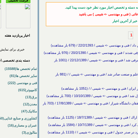
فرصت تحصیلی
ه دسته و تخصص اخبار مورد نظر خود دست پیدا کنید.
اعاتی ( فنی و مهندسی -> شیمی ) می باشید
1
اخبار پربازديد هفته
سی -> شیمی / 22/2/1393 / (679 بار مشاهده)
خبری برای نمایش 
هندسی -> شیمی / 20/2/1390 / (976 بار مشاهده)
رئیس جدید دانشکده مهندسی شیمی دانشگاه امیرکبیر معرفی شد / فنی و مهندسی -> شیمی / 22/12/1389 / (1001 بار
دسته بندی تخصصی اخب
تمام تخصص ها(15588)
مجوز قطعی پذیرش دانشجوی دکتری شیمی در دانشگاه علم و صنعت صادر شد / فنی و مهندسی -> شیمی / / (881 بار
سایر تخصص ها(81)
فنی و مهندسی (222)
نی و مهندسی -> شیمی / / (1051 بار مشاهده)
کامپیوتر(615)
سی -> شیمی / 10/10/1389 / (700 بار مشاهده)
برق(13)
تبديل نفت سنگين به نفت سبك با روش پلاسما توسط محققان دانشگاه شيراز / فنی و مهندسی -> شیمی / 17/8/1389 / (703 بار
معدن(12)
مکانیک(47)
ی -> شیمی / 18/7/1389 / (1125 بار مشاهده)
کشاورزی و صنایع غذایی(50)
-> شیمی / 10/7/1389 / (1584 بار مشاهده)
عمران و معماری(16)
 جدول / فنی و مهندسی -> شیمی / / (1110 بار مشاهده)
متالوژی(3)