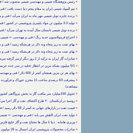
»
رئیس پژوهشگاه شیمی و مهندسی شیمی منصوب شد / فنی و مهندسی -> شیمی / 
»
تیم المپیاد شیمی ایران به مقام پنجم دنیا دست یافت / فنی و مهندسی -> شیمی 
»
برنده جایزه نوبل شیمی مهر ماه به ایران می‌آید / فنی و مهندسی -> شیمی / 389
»
تولید 3.3 میلیون تن مواد پلیمری پتروشیمی در کشور / فنی و مهندسی -> شیمی / 25/3/1389 / (738 بار مشاهده)
»
برنده نوبل شیمی تابستان سال آینده به تهران می‌آید / فنی و مهندسی
»
اختراع فرمولاسیون جدید رنگ / فنی و مهندسی -> شیمی / 21/8/1388 / (1003 بار مشاهد
»
بهاي نفت به زير پنجاه ونه دلار در هربشکه رسيد / فنی و مهندسی -> شیمی / 388
»
بهاي نفت به زير پنجاه ونه دلار در هربشکه رسيد / فنی و مهندسی -> شیمی / 388
»
صادرات گاز ايران به تركيه از 2 روز ديگر ازسر گرفته مي‌شود / فنی و مهندسی -> شیمی / 27/3/1388 / (759 بار مشاهده)
»
5/1 میلیون بشکه بنزین در انتظار تخلیه در بندر جده عربستان / فنی و مهندسی -> شیمی / 29/2/1388 / (784 بار مشاهده)
»
بهای هر تن بنزین همچنان کمتر از 600 دلار / فنی و مهندسی -> شیمی / 27/2/1388 / (744 بار مشاهده)
»
مشاهده)
»
تحویل 150میلیارد متر مکعب گاز به بخش نیروگاهی کشور / فنی و مهندسی -> شیمی / 27/2/1388 / (775 بار مشاهده)
»
روسيه در ازبكستان ‪ ۲۰‬طرح اكتشاف نفت و گاز اجرا مي‌كند / فنی و مهندسی -> شیمی / 24/2/1388 / (825 بار مشاهده)
»
قيمت نفت در بازارهاي جهاني به كمتر از 58 دلار رسيد / فنی و مهندسی -> شیمی / 21/2/1388 / (780 بار مشاهده)
»
تولید نفت ایران کاهش می یابد / فنی و مهندسی -> شیمی / / (821 بار مش
»
وزيري هامانه : دنيا تا سال ها محتاج نفت و گاز خليج فارس است / فنی و مه
»