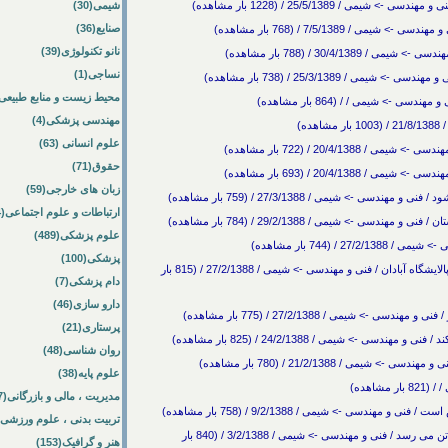
25/5/1389 / (1228 بار مشاهده)
شیمی(30)
صنایع(36)
/ 7/5/1389 / (768 بار مشاهده)
نانو تکنولوژی(39)
30/4/1 / (788 بار مشاهده)
نساجی(1)
محیط زیست و منابع طبیعی(64
 -> شیمی / / (864 بار مشاهده)
مهندسی پزشکی(4)
ه)
علوم انسانی (63)
20/4/1 / (722 بار مشاهده)
حقوق(71)
20/4/1 / (693 بار مشاهده)
زبان های خارجی(59)
ارتباطات و علوم اجتماعی(84)
علوم پزشکی(489)
پزشکی(100)
پیشرفت 63 درصدی ساخت 11 مخزن خوراک و فرآورده پالایشگاه آبادان / فنی و مهندسی -> شیمی / 27/2/1388 / (815 بار
دام پزشکی(7)
دارو سازی(46)
پرستاری(21)
روان شناسی(48)
علوم پایه(38)
اهده)
مدیریت ، مالی و بازرگانی(57)
ندسی -> شیمی / 9/2/1388 / (758 بار مشاهده)
تربیت بدنی ، علوم ورزشی(172)
صادرات محصولات پتروشیمی ایران امسال به 26 میلیون تن می رسد / فنی و مهندسی -> شیمی / 3/2/1388 / (840 بار
هنر و گرافیک(153)