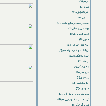
شیمی(5)
صنایع(3)
نانو تکنولوژی(1)
نساجی(0)
محیط زیست و منابع طبیعی(3)
مهندسی پزشکی(1)
علوم انسانی (16)
حقوق(5)
زبان های خارجی(13)
ارتباطات و علوم اجتماعی(3)
علوم پزشکی(114)
پزشکی(8)
دام پزشکی(3)
دارو سازی(4)
پرستاری(4)
روان شناسی(3)
علوم پایه(9)
مدیریت ، مالی و بازرگانی(13)
تربیت بدنی ، علوم ورزشی(0)
هنر و گرافیک(8)