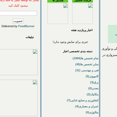
لینکی که توسط ایمیل به شما ارسال
فرصت تحصیلی
همایش ها
میشود کلیک کنید
Delivered by
FeedBurner
اخبار پربازديد هفته
تبلیغات
خبری برای نمایش وجود ندارد!
 نوآوری
دسته بندی تخصصی اخبار
اری در
تمام تخصص ها(1994)
سایر تخصص ها(45)
فنی و مهندسی (31)
کامپیوتر(5)
برق(3)
معدن(0)
مکانیک(2)
کشاورزی و صنایع غذایی(7)
عمران و معماری(4)
متالوژی(0)