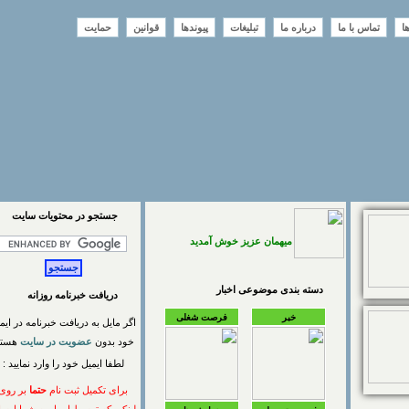
تماس با ما
درباره ما
تبلیغات
پیوندها
قوانین
حمایت
جستجو در محتويات سايت
میهمان عزیز خوش آمدید
دسته بندی موضوعی اخبار
دریافت خبرنامه روزانه
خبر
فرصت شغلی
اگر مایل به دریافت خبرنامه در ایمیل
خود بدون
عضویت در سایت
هستید
لطفا ایمیل خود را وارد نمایید :
برای تکمیل ثبت نام
حتما
بر روی