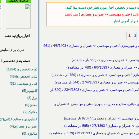
فرصت تحصیلی
ه دسته و تخصص اخبار مورد نظر خود دست پیدا کنید.
عاتی ( فنی و مهندسی -> عمران و معماری ) می باشید
1
2
اخبار پربازديد هفته
بیست و چهارمین کنفرانس ملی مهندسی عمران، معماری و شهرسازی / فنی و مهندسی -> عمران و معماری / 4/8/1403 / (961
خبری برای نمایش 
ران و معماری / / (832 بار مشاهده)
دسته بندی تخصصی اخب
 6/6/1393 / (760 بار مشاهده)
تمام تخصص ها(1994)
ی و مهندسی -> عمران و معماری / / (750 بار مشاهده)
سایر تخصص ها(45)
عماری / 27/4/1393 / (644 بار مشاهده)
فنی و مهندسی (31)
همایش ملی گونه شناسی معماری و سکونت ایرانی - اسلامی / فنی و مهندسی -> عمران و معماری / 23/4/1393 / (620 بار
کامپیوتر(5)
برق(3)
دیریت بحران و HSE در شریان های حیاتی، صنایع و مدیریت شهری / فنی و مهندسی -> عمران و
معدن(0)
مکانیک(2)
ی -> عمران و معماری / / (973 بار مشاهده)
کشاورزی و صنایع غذایی(7)
 / 2/3/1393 / (595 بار مشاهده)
عمران و معماری(4)
ان و معماری / 2/3/1393 / (579 بار مشاهده)
متالوژی(0)