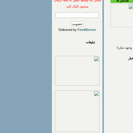
لینکی که توسط ایمیل به شما ارسال
همایش ها
میشود کلیک کنید
Delivered by
FeedBurner
تبلیغات
وجود ندارد!
ار