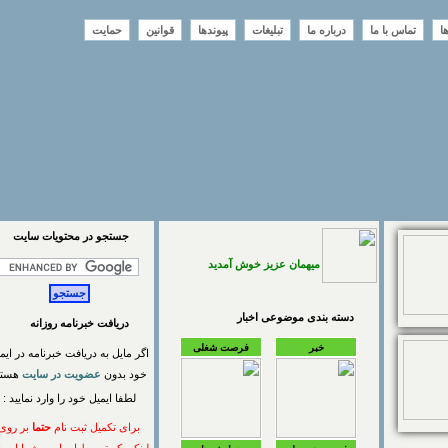
تماس با ما
درباره ما
تبلیغات
پیوندها
قوانین
حمایت
جستجو در محتويات سايت
میهمان عزیز خوش آمدید
دسته بندی موضوعی اخبار
دریافت خبرنامه روزانه
خبر
فرصت شغلی
اگر مایل به دریافت خبرنامه در ایمیل
خود بدون
عضویت در سایت
هستید
لطفا ایمیل خود را وارد نمایید :
برای تکمیل ثبت نام
حتما
بر روی