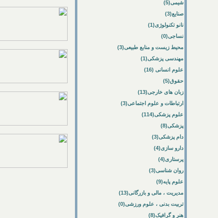
شیمی(5)
صنایع(3)
نانو تکنولوژی(1)
نساجی(0)
محیط زیست و منابع طبیعی(3)
مهندسی پزشکی(1)
علوم انسانی (16)
حقوق(5)
زبان های خارجی(13)
ارتباطات و علوم اجتماعی(3)
علوم پزشکی(114)
پزشکی(8)
دام پزشکی(3)
دارو سازی(4)
پرستاری(4)
روان شناسی(3)
علوم پایه(9)
مدیریت ، مالی و بازرگانی(13)
تربیت بدنی ، علوم ورزشی(0)
هنر و گرافیک(8)