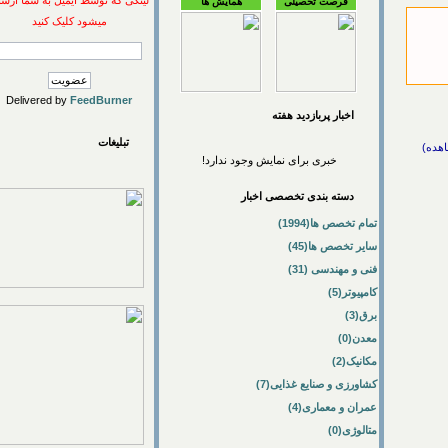
لینکی که توسط ایمیل به شما ارسال
فرصت تحصیلی
همایش ها
میشود کلیک کنید
Delivered by
FeedBurner
اخبار پربازديد هفته
تبلیغات
خبری برای نمایش وجود ندارد!
دسته بندی تخصصی اخبار
تمام تخصص ها(1994)
سایر تخصص ها(45)
فنی و مهندسی (31)
کامپیوتر(5)
برق(3)
معدن(0)
مکانیک(2)
کشاورزی و صنایع غذایی(7)
عمران و معماری(4)
متالوژی(0)