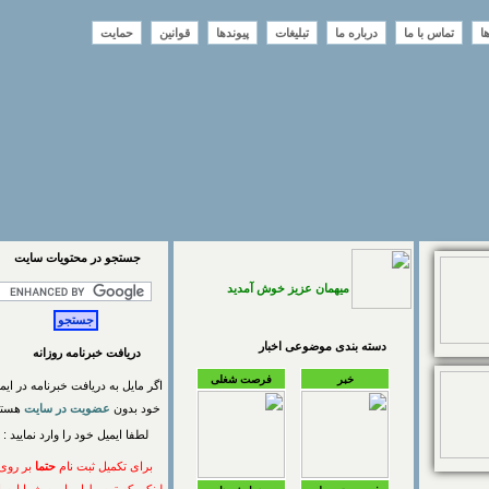
تماس با ما
درباره ما
تبلیغات
پیوندها
قوانین
حمایت
جستجو در محتويات سايت
میهمان عزیز خوش آمدید
دسته بندی موضوعی اخبار
دریافت خبرنامه روزانه
خبر
فرصت شغلی
اگر مایل به دریافت خبرنامه در ایمیل
خود بدون
عضویت در سایت
هستید
لطفا ایمیل خود را وارد نمایید :
برای تکمیل ثبت نام
حتما
بر روی