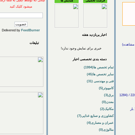
لینکی که توسط ایمیل به شما ارسال
فرصت تحصیلی
همایش ها
میشود کلیک کنید
Delivered by
FeedBurner
اخبار پربازديد هفته
تبلیغات
خبری برای نمایش وجود ندارد!
دسته بندی تخصصی اخبار
تمام تخصص ها(1994)
سایر تخصص ها(45)
فنی و مهندسی (31)
کامپیوتر(5)
برگزاري يازدهمين کنفرانس ملي مهندسي ساخت و توليد ايران در دانشگاه تبريز / فنی و مهندسی -> صنایع / 22/3/1389 / (1284
برق(3)
معدن(0)
مکانیک(2)
کشاورزی و صنایع غذایی(7)
عمران و معماری(4)
متالوژی(0)