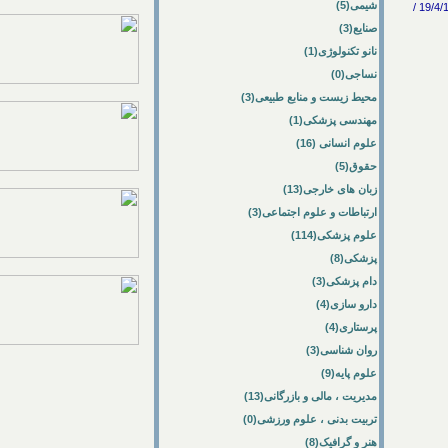
شیمی(5)
ICERI 2009 International Conference of Education Research and Innovation / فنی و مهندسی -> صنایع / 19/4/1388 /
صنایع(3)
نانو تکنولوژی(1)
نساجی(0)
محیط زیست و منابع طبیعی(3)
مهندسی پزشکی(1)
علوم انسانی (16)
حقوق(5)
زبان های خارجی(13)
ارتباطات و علوم اجتماعی(3)
علوم پزشکی(114)
پزشکی(8)
دام پزشکی(3)
دارو سازی(4)
پرستاری(4)
روان شناسی(3)
علوم پایه(9)
مدیریت ، مالی و بازرگانی(13)
تربیت بدنی ، علوم ورزشی(0)
هنر و گرافیک(8)