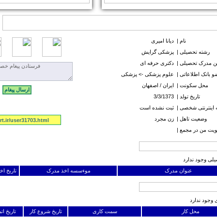
نام |
دیانا امیری
رشته تحصیلی |
پزشکی گرایش
ن مدرک تحصیلی |
دکتری حرفه ای
 بانک اطلاعاتی |
علوم پزشکی -> پزشکی
محل سکونت |
ايران / اصفهان
تاریخ تولد |
3/3/1373
اینترنتی شخصی |
ثبت نشده است
وضعیت تاهل |
زن مجرد
t.ir/user31703.html
ت من در مجمع |
لی وجود ندارد
عنوان مدرک
موءسسه اخذ مدرک
تاریخ ا
 وجود ندارد
محل کار
سمت کاری
تاریخ شروع کار
تاریخ ات