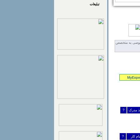
تبلیغات
MyExper
خذ مدرک
?
مام کار
?