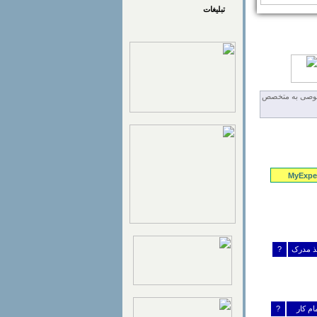
تبلیغات
MyExper
خذ مدرک
?
مام کار
?