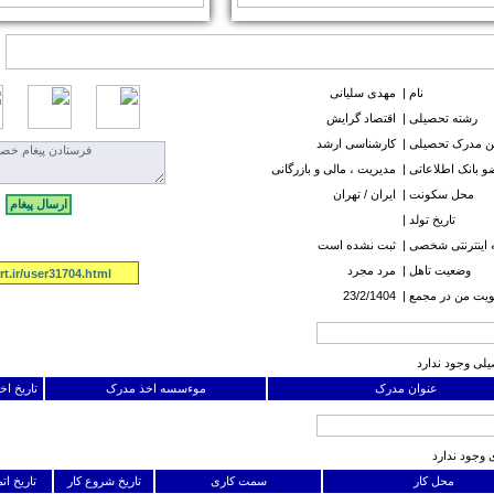
نام |
مهدی سلیانی
رشته تحصیلی |
اقتصاد گرایش
ن مدرک تحصیلی |
کارشناسی ارشد
 بانک اطلاعاتی |
مدیریت ، مالی و بازرگانی
محل سکونت |
ايران / تهران
تاریخ تولد |
اینترنتی شخصی |
ثبت نشده است
وضعیت تاهل |
مرد مجرد
t.ir/user31704.html
ت من در مجمع |
23/2/1404
لی وجود ندارد
عنوان مدرک
موءسسه اخذ مدرک
تاریخ ا
 وجود ندارد
محل کار
سمت کاری
تاریخ شروع کار
تاریخ ات