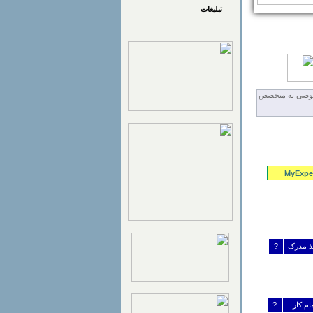
تبلیغات
MyExper
خذ مدرک
?
مام کار
?