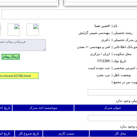
نام |
افشین همتا
رشته تحصیلی |
مهندسی شیمی گرایش
ن مدرک تحصیلی |
دکتری
 بانک اطلاعاتی |
فنی و مهندسی -> معدن
محل سکونت |
ايران / مرکزی
تاریخ تولد |
7/7/1369
اینترنتی شخصی |
ثبت نشده است
وضعیت تاهل |
مرد مجرد
t.ir/user31708.html
ت من در مجمع |
لی وجود ندارد
عنوان مدرک
موءسسه اخذ مدرک
تاریخ ا
 وجود ندارد
محل کار
سمت کاری
تاریخ شروع کار
تاریخ ات