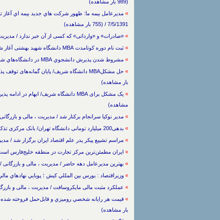
(989 بار مشاهده)
»
مديرعامل بيمه ما: ظهور شركت هاي جديد بيمه اي آغاز تح
7/5/1391 / (755 بار مشاهده)
»
«صادرات» و «وارداتی» که کسی از آن خبر ندارد / مدیریت ، مالی و باز
»
ثبت نام دوره کوتامدت MBA دانشگاه شهید بهشتی آغاز شد / مدیریت ، مالی و بازرگانی / 22/6/1390 / (782 بار مشاهده)
»
مشروط شدن پذيرش دانشجوي MBA در دانشگاه‌هاي شريف و اميركبير / مدیریت ، مالی و بازرگانی / / (841 بار مشاهده)
»
بار مشاهده)
»
مشاهده)
»
مدير نوكيا سرانجام بركنار شد / مدیریت ، مالی و بازرگانی / 20/6/1389 / (663 بار مشاه
»
بدهی200 میلیارد تومانی دانشگاه تهران/ بانک مرکزی تذکر داد / مدیریت ، مالی و بازرگانی / / (671 بار مشاهده)
»
مراسم تشییع پیکر پدر علم اقتصاد ایران برگزار شد / مدیریت ، مالی و بازرگانی 
»
ایران مطمئن‌ترین مرکز تجارت در منطقه خلیج‌فارس است / مدیریت ، مالی و با
»
بهترين مديرعامل دهه‌ حاضر / مدیریت ، مالی و بازرگانی / 18/8/1388 / (739 بار مشاهده)
»
وزيراقتصاد : بورس بين المللي کيش ؛ پويايي نهادهاي مالي / مدیریت ، مالی و 
»
عملکرد مثبت مالی مایکروسافت / مدیریت ، مالی و بازرگانی / 2/8/1388 / (762 بار 
»
بار مشاهده)