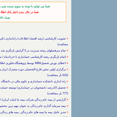
شما می توانید با توجه به منوی سمت چپ ب
شما در حال دیدن اخبار بانک اطلاع
تعداد 57 خبر از آخرین اخبار
»
مشاهده)
»
تمام سرفصلهای رشته مدیریت در 3 گرایش بازنگری شد / مدیریت ، مالی و بازرگانی / 2/5/1393 / (595 بار مشاهده)
»
اتمام بازنگری رشته کارشناسی حسابداری تا خردادماه / مدیریت ، مالی
»
اعطای بورس تحصیلMBA توسط پژوهشگاه فناوری اطلاعات / مدیریت ، مالی و بازرگانی / 2/7/1392 / (738 بار مشاهده)
»
(610 بار مشاهده)
»
راه اندازی دانشکده حسابداری و علوم مالی در دانشگاه علامه / مدیر
»
(777 بار مشاهده)
»
گزارشي از بيمه جام زندگي شركت بيمه ما (ملت ايران) / مدیریت ، مالی و بازر
»
بیمه سرمایه گذاری جام زندگی به عنوان مهم ترین محصول / مدیریت ، مالی و 
»