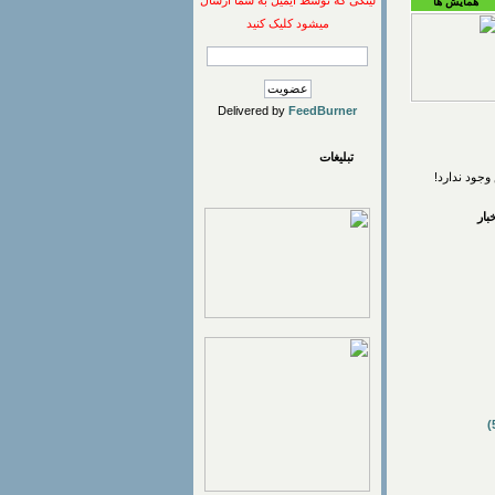
لینکی که توسط ایمیل به شما ارسال
همایش ها
میشود کلیک کنید
Delivered by
FeedBurner
تبلیغات
وجود ندارد!
ار