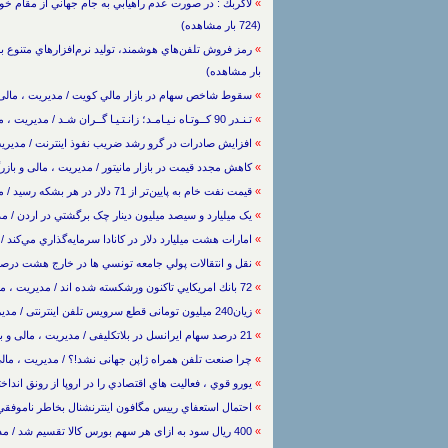
»
(724 بار مشاهده)
»
بار مشاهده)
»
سقوط شاخص سهام در بازار مالي کويت / مدیریت ، مالی و بازرگانی / 10/7/1388 /
»
تـنـدر 90 كــوتـاه نـيـامـد؛ زانـتـيـا گــران شـد / مدیریت ، مالی و بازرگانی / 10/7/1388 / (618 بار مشاهده)
»
افزايش صادرات در گرو رشد ضريب نفوذ اينترنت / مدیریت ، مالی و بازرگانی / 
»
کاهش مجدد قیمت در بازار مانیتور / مدیریت ، مالی و بازرگانی / 28/5/1388 / (670 با
»
قيمت نفت خام به پايين‌تر از 71 دلار در هر بشكه رسيد / مدیریت ، مالی و بازرگانی / 19/5/1388 / (793 بار مشاهده)
»
يک ميليارد و سيصد ميليون دينار چک برگشتي در اردن / مدیریت ، مالی 
»
امارات هشت ميليارد دلار در كانادا سرمايه‌گذاري مي‌كند / مدیریت ، م
»
نقل و انتقالات پولي جامعه تونسي ها در خارج هشت درصد افزايش يا
»
72 بانك امريكايي تاكنون ورشكسته شده اند / مدیریت ، مالی و بازرگانی / / (704 بار مشاهده)
»
زیان240 میلیون تومانی قطع سرویس تلفن اینترنتی / مدیریت ، مالی و بازرگانی / 5/5/1388 / (708 بار مشاهده)
»
21 درصد سهام ايرانسل در بلاتکليفی / مدیریت ، مالی و بازرگانی / 31/4/1388 / (749 بار مشاهده)
»
چرا صنعت تلفن همراه ژاپن جهانی نشد!؟ / مدیریت ، مالی و بازرگانی / 31/4/1388 
»
يورو قوي ، فعاليت هاي اقتصادي را در اروپا از رونق انداخته است / مدیریت ،
»
احتمال استعفاي رييس مگافون اينترنشنال بخاطر ناموفقي در ايران / مدیریت 
»
400 ریال سود به ازای هر سهم بورس کالا تقسیم شد / مدیریت ، مالی و بازرگانی / 29/2/1388 / (749 بار مشاهده)