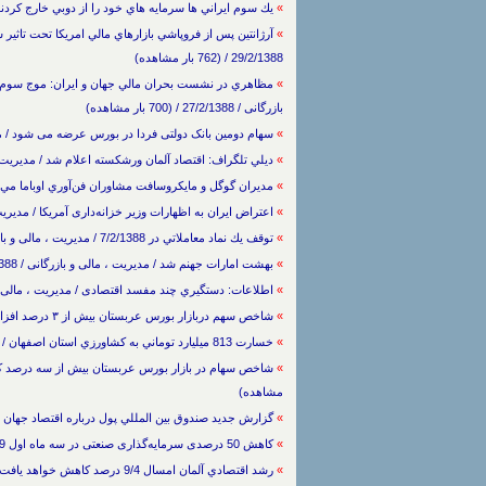
»
يك سوم ايراني ها سرمايه هاي خود را از دوبي خارج كردند / مدیریت ، مالی و ب
»
آرژانتين پس از فروپاشي بازارهاي مالي امريکا تحت تاثير 
29/2/1388 / (762 بار مشاهده)
»
مظاهري در نشست بحران مالي جهان و ايران: موج سوم بح
بازرگانی / 27/2/1388 / (700 بار مشاهده)
»
سهام دومین بانک دولتی فردا در بورس عرضه می شود / مدیریت ، مالی و بازرگا
»
ديلي تلگراف: اقتصاد آلمان ورشكسته اعلام شد / مدیریت ، مالی و بازرگانی / 88
»
مديران گوگل و مايكروسافت مشاوران فن‌آوري اوباما مي‌شوند / مدیریت ، مال
»
اعتراض ایران به اظهارات وزیر خزانه‌داری آمریکا / مدیریت ، مالی و بازرگانی /
»
توقف يك نماد معاملاتي در 7/2/1388 / مدیریت ، مالی و بازرگانی / 8/2/1388 / (668 بار مشاهده)
»
بهشت امارات جهنم شد / مدیریت ، مالی و بازرگانی / 8/2/1388 / (725 بار مشاهده)
»
اطلاعات: دستگيري چند مفسد اقتصادی / مدیریت ، مالی و بازرگانی / 7/2/1388 / 
»
شاخص سهم دربازار بورس عربستان بيش از ‪ ۳‬درصد افزايش يافت / مدیریت ، مالی و بازرگانی / 5/2/1388 / (685 بار مشاهده)
»
خسارت 813 ميليارد توماني به کشاورزي استان اصفهان / مدیریت ، مالی و بازرگانی / 3/2/1388 / (739 بار مشاهده)
»
مشاهده)
»
گزارش جديد صندوق بين المللي پول درباره اقتصاد جهان منتشر شد / مدیریت 
»
کاهش 50 درصدی سرمایه‌گذاری صنعتی در سه ماه اول 2009 / مدیریت ، مالی و بازرگانی / 31/1/1388 / (603 بار مشاهده)
»
رشد اقتصادي آلمان امسال 9/4 درصد كاهش خواهد يافت / مدیریت ، مالی و بازرگانی / 29/1/1388 / (572 بار مشاهده)