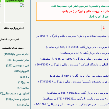
فرصت تحصیلی
ه دسته و تخصص اخبار مورد نظر خود دست پیدا کنید.
اتی ( مدیریت ، مالی و بازرگانی ) می باشید
1
اخبار پربازديد هفته
تصویب کارشناسی ارشد اقتصاد اطلاعات/ راه‌اندازی دکتری مدیریت اطلاعات و دانش / مدیریت ، مالی و بازرگانی / / (599 بار
خبری برای نمایش 
دسته بندی تخصصی اخب
 و بازرگانی / / (710 بار مشاهده)
تمام تخصص ها(15588)
سایر تخصص ها(81)
برگزاری اولین جشن فارغ التحصیلی دوره مشترک ایران و آلمان در دانشگاه امیرکبیر / مدیریت ، مالی و بازرگانی / 26/6/1392 /
فنی و مهندسی (222)
کامپیوتر(615)
یت ، مالی و بازرگانی / / (630 بار مشاهده)
برق(13)
تحصیل 10درصد دانشجویان در حسابداری/ توسعه حسابداری در تحصیلات تکمیلی / مدیریت ، مالی و بازرگانی / 27/8/1391 /
معدن(12)
مکانیک(47)
گانی / 8/5/1391 / (865 بار مشاهده)
کشاورزی و صنایع غذایی(50)
بازرگانی / 8/5/1391 / (676 بار مشاهده)
عمران و معماری(16)
مدير عامل بيمه ما:بيمه هاي جام زندگي ،بيمه هاي زندگي كشور را متحول خواهد كرد . / مدیریت ، مالی و بازرگانی / 7/5/1391 /
متالوژی(3)