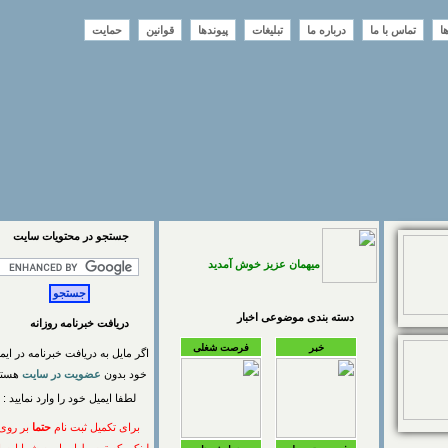
تماس با ما
درباره ما
تبلیغات
پیوندها
قوانین
حمایت
جستجو در محتويات سايت
میهمان عزیز خوش آمدید
دسته بندی موضوعی اخبار
دریافت خبرنامه روزانه
خبر
فرصت شغلی
اگر مایل به دریافت خبرنامه در ایمیل
خود بدون
عضویت در سایت
هستید
لطفا ایمیل خود را وارد نمایید :
برای تکمیل ثبت نام
حتما
بر روی