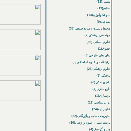
شیمی(11)
صنایع(13)
نانو تکنولوژی(14)
نساجی(0)
محیط زیست و منابع طبیعی(33)
مهندسی پزشکی(2)
علوم انسانی (36)
حقوق(1)
زبان های خارجی(6)
ارتباطات و علوم اجتماعی(8)
علوم پزشکی(26)
پزشکی(5)
دام پزشکی(6)
دارو سازی(4)
پرستاری(1)
روان شناسی(11)
علوم پایه(24)
مدیریت ، مالی و بازرگانی(52)
تربیت بدنی ، علوم ورزشی(10)
هنر و گرافیک(4)