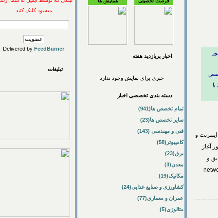
لینکی که توسط ایمیل به شما ارسال
فرصت تحصیلی
همایش ها
میشود کلیک کنید
Delivered by
FeedBurner
اخبار پربازديد هفته
تبلیغات
خبری برای نمایش وجود ندارد!
دسته بندی تخصصی اخبار
تمام تخصص ها(941)
سایر تخصص ها(23)
فنی و مهندسی (143)
ترنت و
کامپیوتر(58)
شور آغاز
برق(23)
معدن(3)
ne
مکانیک(19)
کشاورزی و صنایع غذایی(24)
عمران و معماری(77)
متالوژی(5)