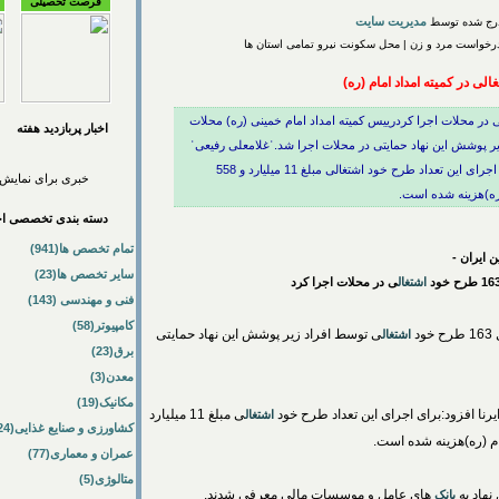
فرصت تحصیلی
مدیریت سایت
د درخواست مرد و زن | محل سکونت نیرو تمامی استان ها
ی در کمیته امداد امام (ره)
حلات 163 طرح خود اشتغالی در محلات اجرا کردرییس کمیته امداد امام خمینی (ره) محلات
اخبار پربازديد هفته
 افراد زیر پوشش این نهاد حمایتی در محلات اجرا شد.ˈغلامعلی رفیعیˈ
روز پنجشنبه در گفت وگو با خبرنگار ایرنا افزود:برای اجرای این تعداد طرح خود اشتغالی مبلغ 11 میلیارد و 558
خبری برای نمایش 
 (ره)هزینه شده است.
دسته بندی تخصصی اخب
تمام تخصص ها(941)
 ایران -
سایر تخصص ها(23)
اشتغال
ی در محلات اجرا کرد
فنی و مهندسی (143)
کامپیوتر(58)
د
ی توسط افراد زیر پوشش این نهاد حمایتی
اشتغال
برق(23)
معدن(3)
مکانیک(19)
رنا افزود:برای اجرای این تعداد طرح خود
ی مبلغ 11 میلیارد
اشتغال
کشاورزی و صنایع غذایی(24)
عمران و معماری(77)
متالوژی(5)
هاد به
های عامل و موسسات مالی معرفی شدند.
بانک