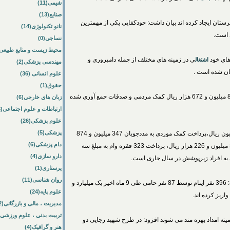
شیمی(11)
صنایع(13)
تان ایجاد کرده اند بیان داشت: خودکفایی یکی از مهمترین
نانو تکنولوژی(14)
د است.
نساجی(0)
محیط زیست و منابع طبیعی(33
های خود
ی در زمینه های مختلف از جمله دامپروری و
اشتغال
مهندسی پزشکی(2)
یان شده است .
علوم انسانی (36)
حقوق(1)
رفیعی گفت: از ابتدای امسال همچنین یک میلیارد و 879 میلیون و 672 هزار ریال کمک مردمی و صدقات جمع آوری شده
زبان های خارجی(6)
ارتباطات و علوم اجتماعی(8)
علوم پزشکی(26)
پزشکی(5)
وی افزود: واریز مستمری به مبلغ یک میلیارد و 613 میلیون ریال،پرداخت کمک موردی به مددجویان 347 میلیون و 874
دام پزشکی(6)
هزار ریال، کمک خاص پرداختی به مبلغ دو میلیاردو 356 میلیون و 226 هزار ریال، پرداخت 323 فقره وام به مبلغ سه
دارو سازی(4)
پرستاری(1)
روان شناسی(11)
رییس کمیته امداد امام خمینی(ره) محلات در ادامه گفت: 396 نفر ایتام توسط 87 نفر حامی طی 9 ماه اخیر یک میلیارد و
علوم پایه(24)
مدیریت ، مالی و بازرگانی(52)
تربیت بدنی ، علوم ورزشی(10)
لات از خدمات کمیته امداد بهره مند می شوند افزود: در طرح شهید رجایی دو
هنر و گرافیک(4)