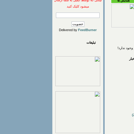
لینکی که توسط ایمیل به شما ارسال
همایش ها
میشود کلیک کنید
Delivered by
FeedBurner
تبلیغات
وجود ندارد!
ار