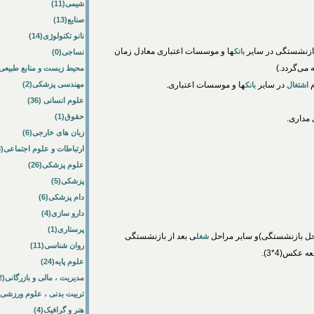
شیمی(11)
صنایع(13)
نانو تکنولوژی(14)
بازنشستگی در سایر
ها و موسسات اعتباری معادل زمان
بانک
نساجی(0)
محیط زیست و منابع طبیعی(33
در سایر
ها و موسسات اعتباری.
مهندسی پزشکی(2)
اشتغال
بانک
علوم انسانی (36)
حقوق(1)
زبان های خارجی(6)
ارتباطات و علوم اجتماعی(8)
علوم پزشکی(26)
پزشکی(5)
دام پزشکی(6)
دارو سازی(4)
پرستاری(1)
ل بازنشستگی)و سایر مراحل
ی بعد از بازنشستگی
شغل
روان شناسی(11)
عکس(4*3).
علوم پایه(24)
مدیریت ، مالی و بازرگانی(52)
تربیت بدنی ، علوم ورزشی(10)
هنر و گرافیک(4)