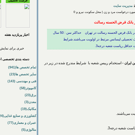
فرصت تحصیلی
مدیریت سایت
ورد درخواست مرد و زن | محل سکونت نیرو و 0
ر بانک قرض الحسنه رسالت
استخدام رییس شعبه با شرایط مندرج شده در زیر در بانک قرض الحسنه رسالت در تهران حداکثر سن : 50 سال
اخبار پربازديد هفته
ک تحصیلی لیسانس مرتبط در اولویت می‌باشند.شرایط
خبری برای نمایش 
دسته بندی تخصصی اخب
استخدام رییس شعبه با شرایط مندرج شده در زیر در
 ایران -
تمام تخصص ها(941)
سایر تخصص ها(23)
فنی و مهندسی (143)
کامپیوتر(58)
برق(23)
معدن(3)
مکانیک(19)
ت می‌باشند.
کشاورزی و صنایع غذایی(24)
عمران و معماری(77)
ست شعبه درجه3.
متالوژی(5)