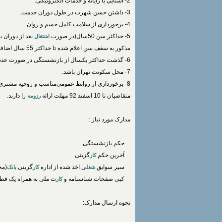
2- آشنایی با رایانه و خدمات الکترونیکی.
3- داشتن حسن شهرت در طول دوران خدمت.
4- برخورداری از سلامت کامل جسم و روان.
5- حداکثر سن 50سال(در صورت
بعد از دوران 
اشتغال
مذکور به سقف سن اعلام شده تا حداکثر 55 سال اضافه می‌گردد.)
6- گذشت حداکثر یکسال از بازنشستگی در صورت عدم
7- محل سکونت تهران باشد.
8- برخورداری از روابط عمومی‌مناسب و روحیه مشتری مداری.
متقاضیان تا 10 اسفند 92 مهلت ارائه
را دارند.
رزومه
مدارک مورد نیاز :
حکم بازنشستگی
آخرین حکم
گزینی
کار
سیر سوابق
ی اخذ شده از اداره
گزینی
(مح
شغل
کار
بانک
کپی صفحات شناسنامه و
ت ملی به همراه یک قطعه 
کار
نحوه ارسال مدارک: