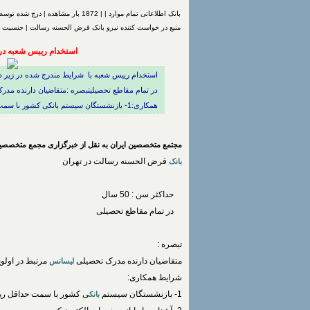
بانک اطلاعاتی تمام موارد | | 1872 بار مشاهده | درج شده توسط
منبع در خواست کننده نیرو بانک قرض الحسنه رسالت | جنسیت م
استخدام رییس شعبه د
در تمام مقاطع تحصیلیتبصره :متقاضیان دارنده مدر
همکاری:1- بازنشستگان سیستم بانکی کشور با سمت حداقل ریاست شعبه درجه3.
مجتمع متخصصین ایران به نقل از خبرگزاری مجمع متخصصین
قرض الحسنه رسالت در تهران
بانک
حداکثر سن : 50 سال
در تمام مقاطع تحصیلی
تبصره :
متقاضیان دارنده مدرک تحصیلی
مرتبط در اولوی
لیسانس
شرایط همکاری:
1- بازنشستگان سیستم
ی کشور با سمت حداقل ریا
بانک