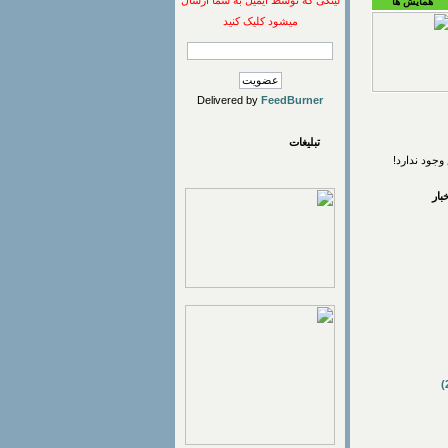
لینکی که توسط ایمیل به شما ارسال
همایش ها
میشود کلیک کنید
Delivered by
FeedBurner
تبلیغات
وجود ندارد!
ار