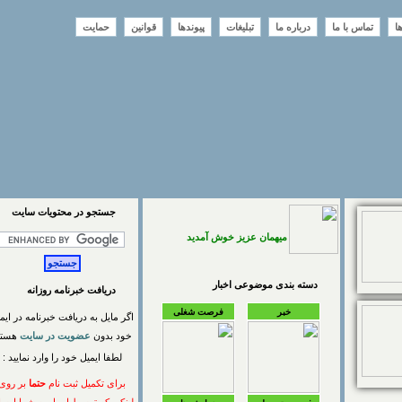
تماس با ما
درباره ما
تبلیغات
پیوندها
قوانین
حمایت
جستجو در محتويات سايت
میهمان عزیز خوش آمدید
دسته بندی موضوعی اخبار
دریافت خبرنامه روزانه
خبر
فرصت شغلی
اگر مایل به دریافت خبرنامه در ایمیل
خود بدون
عضویت در سایت
هستید
لطفا ایمیل خود را وارد نمایید :
برای تکمیل ثبت نام
حتما
بر روی