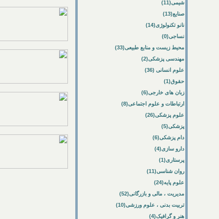
شیمی(11)
صنایع(13)
نانو تکنولوژی(14)
نساجی(0)
محیط زیست و منابع طبیعی(33)
مهندسی پزشکی(2)
علوم انسانی (36)
حقوق(1)
زبان های خارجی(6)
ارتباطات و علوم اجتماعی(8)
علوم پزشکی(26)
پزشکی(5)
دام پزشکی(6)
دارو سازی(4)
پرستاری(1)
روان شناسی(11)
علوم پایه(24)
مدیریت ، مالی و بازرگانی(52)
تربیت بدنی ، علوم ورزشی(10)
هنر و گرافیک(4)