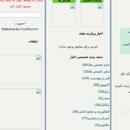
لینکی که توسط ایمیل به شما ارسال
فرصت تحصیلی
همایش ها
میشود کلیک کنید
Delivered by
FeedBurner
اخبار پربازديد هفته
تبلیغات
ت
خبری برای نمایش وجود ندارد!
دسته بندی تخصصی اخبار
تمام تخصص ها(941)
سایر تخصص ها(23)
ن حل
فنی و مهندسی (143)
کامپیوتر(58)
ب کبری
برق(23)
معدن(3)
مکانیک(19)
کشاورزی و صنایع غذایی(24)
عمران و معماری(77)
متالوژی(5)