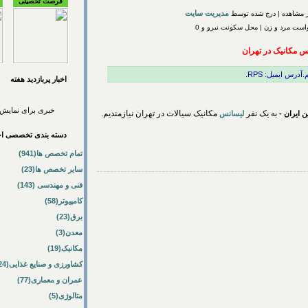
فرصت تحصیلی
مدیریت سایت
ست مرد و زن | محل سکونت نیرو و 0
س مکانیک در تهران
رس ایمیل: RPS.
اخبار پربازديد هفته
خبری برای نمایش 
به یک نفر
مکانیک سیالات در تهران نیازمندیم.
 ایران -
لیسانس
دسته بندی تخصصی اخب
تمام تخصص ها(941)
سایر تخصص ها(23)
فنی و مهندسی (143)
کامپیوتر(58)
برق(23)
معدن(3)
مکانیک(19)
کشاورزی و صنایع غذایی(24)
عمران و معماری(77)
متالوژی(5)