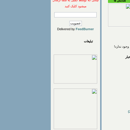
لینکی که توسط ایمیل به شما ارسال
همایش ها
میشود کلیک کنید
Delivered by
FeedBurner
تبلیغات
وجود ندارد!
ار