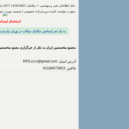
بانک اطلاعاتی فنی و مهندسی -> مکانیک | 9/3/1393 | 1677 بار مشاهده | درج شده توسط
منبع در خواست کننده نیرو شرکت خصوصی | جنسیت مورد درخوا
استخدام لیسان
به یک نفر لیسانس مکانیک سیالات در تهران نیازمندیم.آد
مجتمع متخصصین ایران به نقل از خبرگزاری مجمع متخصصین
آدرس ایمیل:
RPS.co.ir@gmail.com
فاکس: 02166073853