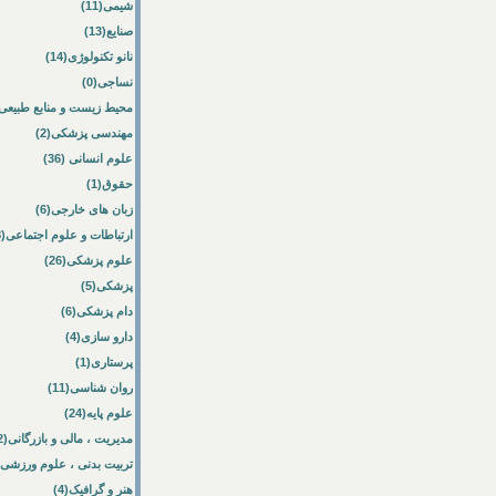
شیمی(11)
صنایع(13)
نانو تکنولوژی(14)
نساجی(0)
محیط زیست و منابع طبیعی(33
مهندسی پزشکی(2)
علوم انسانی (36)
حقوق(1)
زبان های خارجی(6)
ارتباطات و علوم اجتماعی(8)
علوم پزشکی(26)
پزشکی(5)
دام پزشکی(6)
دارو سازی(4)
پرستاری(1)
روان شناسی(11)
علوم پایه(24)
مدیریت ، مالی و بازرگانی(52)
تربیت بدنی ، علوم ورزشی(10)
هنر و گرافیک(4)