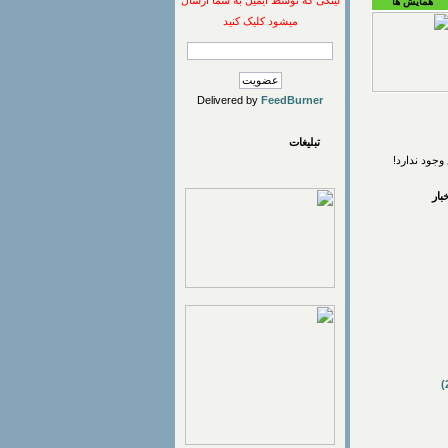
لینکی که توسط ایمیل به شما ارسال
همایش ها
میشود کلیک کنید
Delivered by
FeedBurner
تبلیغات
وجود ندارد!
ار