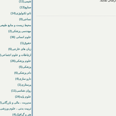
رسال نمایند.
شیمی(11)
صنایع(13)
نانو تکنولوژی(14)
نساجی(0)
محیط زیست و منابع طبیعی(33
مهندسی پزشکی(2)
علوم انسانی (36)
حقوق(1)
زبان های خارجی(6)
ارتباطات و علوم اجتماعی(8)
علوم پزشکی(26)
پزشکی(5)
دام پزشکی(6)
دارو سازی(4)
پرستاری(1)
روان شناسی(11)
علوم پایه(24)
مدیریت ، مالی و بازرگانی(52)
تربیت بدنی ، علوم ورزشی(10)
هنر و گرافیک(4)