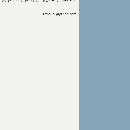
افراد واجد شرایط می توانند
خود را به آدرس زیر ا
رزومه
ElectroCV@yahoo.com