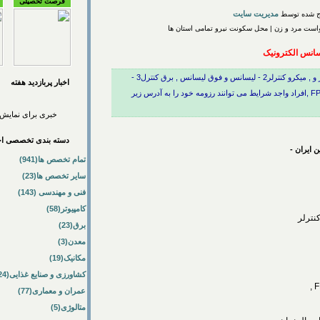
فرصت تحصیلی
مدیریت سایت
ست مرد و زن | محل سکونت نیرو تمامی استان ها
سانس الکترونیک
شرایط:1 - لیسانس الکترونیک , آشنا به طراحی مدار و , میکرو کنترلر2 - لیسانس و فوق لیسانس , برق کنترل3 -
اخبار پربازديد هفته
لیسانس و فوق لیسانس , الکترونیک مسلط به , FPGA ,افراد واجد شرایط می توانند رزومه خود را به آدرس زیر
خبری برای نمایش 
دسته بندی تخصصی اخب
 ایران -
تمام تخصص ها(941)
سایر تخصص ها(23)
فنی و مهندسی (143)
کامپیوتر(58)
کنترلر
برق(23)
معدن(3)
مکانیک(19)
کشاورزی و صنایع غذایی(24)
عمران و معماری(77)
متالوژی(5)