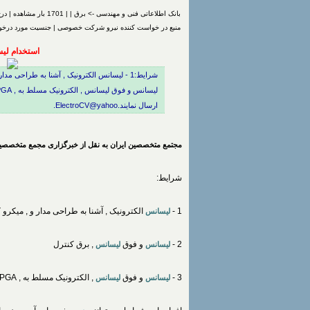
بانک اطلاعاتی فنی و مهندسی -> برق | | 1701 بار مشاهده | درج شده توسط
منبع در خواست کننده نیرو شرکت خصوصی | جنسیت مورد درخوا
استخدام لی
ارسال نمایند.ElectroCV@yahoo.
مجتمع متخصصین ایران به نقل از خبرگزاری مجمع متخصصین
شرایط:
1 -
الکترونیک , آشنا به طراحی مدار و , میکرو 
لیسانس
2 -
و فوق
, برق کنترل
لیسانس
لیسانس
3 -
و فوق
, الکترونیک مسلط به , FPGA ,
لیسانس
لیسانس