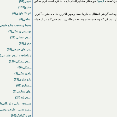
آزمون
دوره‌هاي مذكور اقدام کرده اند لازم است فرم مذكور
شیمی(51)
صنایع(132)
نانو تکنولوژی(0)
يوسته، گواهي اشتغال به كار با امضا و مهر بالاترين مقام مسئول، آخرين
كار، مدركي كه وضعيت نظام وظيفه داوطلبان را مشخص کند نیز از جمله
نساجی(8)
محیط زیست و منابع طبیعی(7
مهندسی پزشکی(7)
علوم انسانی (22)
حقوق(25)
زبان های خارجی(65)
ارتباطات و علوم اجتماعی(3)
علوم پزشکی(139)
پزشکی(66)
دام پزشکی(3)
دارو سازی(73)
پرستاری(87)
روان شناسی(3)
علوم پایه(24)
مدیریت ، مالی و بازرگانی(385)
تربیت بدنی ، علوم ورزشی(1)
هنر و گرافیک(93)