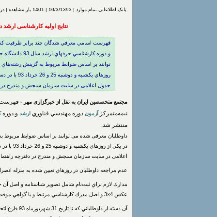
بانک اطلاعاتی تمام موارد | 10/3/1393 | 1401 بار مشاهده | درج شده توسط
نتایج اولیه کارشناسی ارشد 
فهرست اسامي معرفي شدگان چند برابر ظرفيت كدرش
و دوره کارشناسي
توانند بر اساس ضوابط مربوط به گزينش رشته‌هاي ‪‬
روزهاي یکشنبه
جدول اعلامی در سایت سازمان سنجش و مندرج در دف
فهرست ا
مجتمع متخصصین ایران به نقل از خبرگزاری مهر -
نيمه‌متمركز
دوره ‌مهندسي فناوري
و دوره
آزمون
ارشد
ک
منتشر شد.
داوطلبان معرفی شده می توانند بر اساس ضوابط مربوط به‪‬
در يكي از 
اعلامی در سایت سازمان سنجش و مندرج در دفترچه راهنما
عدم مراجعه داوطلبان در روزهاي تعيين شده به منزله انص
مدارك لازم براي ثبت‌نام شامل تصوير شناسنامه و اصل آ
عكس 4×3 و اصل مدرك كارشناسي مرتبط و يا گواهي موقت آن است.
آن دسته از داوطلباني كه تا تاریخ 31 شهریورماه 93 فارغ‌التحصيل مي‌شوند و در زمان ثبت‌نام اينترنتي فاقد گواهينامه پايان