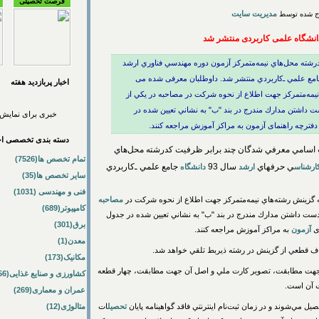
فرصت تحصیلی
مدیریت سایت
دانشگاه علمی کاربردی منتشر شد
ته محل‌هاي نيمه‌متمركز آزمون دوره ‌مهندسي فناوري ارشد
 حرفه‎اي ارشد سال 93 دانشگاه جامع علمي ـ‌كاربردي منتشر شد. داوطلبان معرفی شده می
اخبار پربازديد هفته
نيمه‌متمركز جهت اطلاع از نحوه شركت در مصاحبه در يكي از
 و دوشنبه 25 و 26 خرداد 93 با در دست داشتن مدارك مندرج در بند "ب" به نشاني تعيين شده در
خبری برای نمایش 
ترچه راهنمای آزمون به مراکز آموزش مراجعه کنند.
دسته بندی تخصصی اخب
سامي معرفي شدگان چند برابر ظرفيت كدرشته محل‌هاي
تمام تخصص ها(7526)
ي حرفه‎اي
سال 93
جامع علمي ـ‌كاربردي
ارشناس
ارشد
دانشگاه
سایر تخصص ها(35)
فنی و مهندسی (1031)
 گزينش رشته‌هاي نيمه‌متمركز جهت اطلاع از نحوه شركت در
مصاحبه
کامپیوتر(689)
روزهاي یکشنبه و دوشنبه 25 و 26 خرداد 93 با در دست داشتن مدارك مندرج در بند "ب" به نشاني تعيين شده در جدول
برق(301)
ی
آزمون
به مراکز آموزش مراجعه کنند.
معدن(1)
راف قطعي از گزينش در رشته ذيربط تلقي خواهد شد.
مکانیک(173)
ن جهت مطابقت، تصوير كارت ملي و اصل آن جهت مطابقت، چهار قطعه
کشاورزی و صنایع غذایی(56)
عمران و معماری(269)
تحصيل
ات
متالوژی(12)