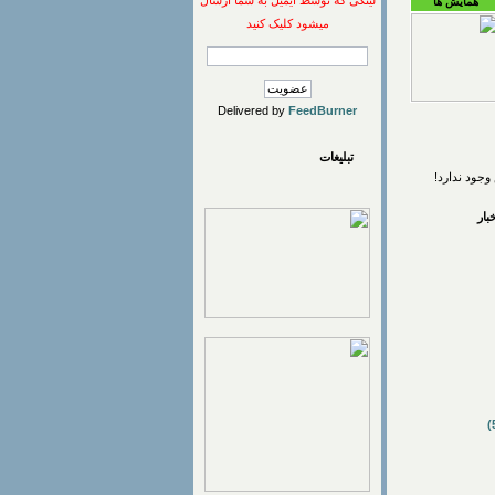
لینکی که توسط ایمیل به شما ارسال
همایش ها
میشود کلیک کنید
Delivered by
FeedBurner
تبلیغات
وجود ندارد!
ار