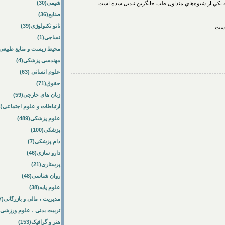
شیمی(30)
ه يكي از شيوه‌هاي متداول طب جايگزين تبديل شده است.
صنایع(36)
نانو تکنولوژی(39)
است.
نساجی(1)
محیط زیست و منابع طبیعی(64
مهندسی پزشکی(4)
علوم انسانی (63)
حقوق(71)
زبان های خارجی(59)
ارتباطات و علوم اجتماعی(84)
علوم پزشکی(489)
پزشکی(100)
دام پزشکی(7)
دارو سازی(46)
پرستاری(21)
روان شناسی(48)
علوم پایه(38)
مدیریت ، مالی و بازرگانی(57)
تربیت بدنی ، علوم ورزشی(172)
هنر و گرافیک(153)