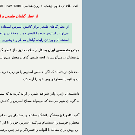
بانک اطلاعاتی علوم پزشکی -> روان شناسی | 24/5/1388 | 801 بار مشاهده | درج شده توسط
از عطر گياهان طبيعي بر
از عطر گياهان طبيعي براي كاهش استرس استفاده كن
مي‌توانيد استرس خود را كاهش دهيد. محققان دريافت
استشمام و بوئيدن رايحه گياهان معطر و خوشبويي چو
از عطر گي
مجتمع متخصصین ایران به نقل از سلامت نیوز -
پژوهشگران مي‌گويند: با رايحه طبيعي گياهان معطر مي‌توان
محققان دريافته‌اند كه اگر احساس استرس يا نق زدن داريد 
ليمو، انبه يا اسطوخودوس خود را آرام كنيد.
دانشمندان ژاپني اولين شواهد علمي را ارائه كرده‌اند كه ن
به گونه‌اي تغيير مي‌دهد كه مي‌تواند سطح استرس را كاهش 
آكيو ناكامورا پژوهشگر دانشگاه سايتاما و دستياران وي به 
معطر و خوشبو را استشمام مي‌كنند، استرس خود را با اين 
اين روش براي مقابله با التهاب و افسردگي و هم چنين ترغيب 