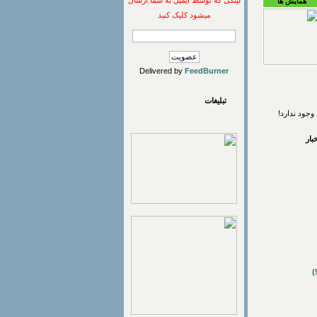
لینکی که توسط ایمیل به شما ارسال
همایش ها
میشود کلیک کنید
Delivered by
FeedBurner
تبلیغات
وجود ندارد!
ار