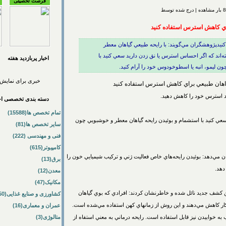
فرصت تحصیلی
اي كاهش استرس استفاده كنيد
يدپژوهشگران مي‌گويند: با رايحه طبيعي گياهان معطر
ه‌اند كه اگر احساس استرس يا نق زدن داريد سعي كنيد با
اخبار پربازديد هفته
ن ليمو، انبه يا اسطوخودوس خود را آرام كنيد.
خبری برای نمایش 
اهان طبيعي براي كاهش استرس استفاده كنيد
يد استرس خود را كاهش دهيد.
دسته بندی تخصصی اخب
تمام تخصص ها(15588)
سعي كنيد با استشمام و بوئيدن رايحه گياهان معطر و خوشبويي چون
سایر تخصص ها(81)
فنی و مهندسی (222)
کامپیوتر(615)
شان مي‌دهد: بوئيدن رايحه‌هاي خاص فعاليت ژني و تركيب شيميايي خون را
برق(13)
دهد.
معدن(12)
مکانیک(47)
اين كشف جديد نائل شده و خاطرنشان كردند: افرادي كه بوي گياهان
کشاورزی و صنایع غذایی(50)
كار كاهش مي‌دهند و اين روش از زمانهاي كهن استفاده مي‌شده است.
عمران و معماری(16)
به خوابيدن نيز قابل استفاده است. رايحه درماني به معني استفاه از
متالوژی(3)