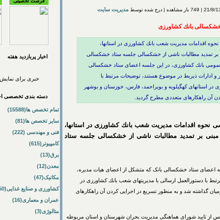
فرصت تحصیلی
مدیریت سایت
خشكسالی بانك كشاورزی
نحوه اقدامات مدیریت شعب بانك كشاورزی در استانها،
 بر تمدید مطالبات ناشی از خشكسالی جلسه ستاد خشكسالی
اخبار پربازديد هفته
ط عمومی بانك كشاورزی، در این جلسه اعضای ستاد خشكسالی
 و ادارات ذیربط در موضوع هستند، توضیحات مرتبط با
خبری برای نمایش 
 در استانهای كهگیلویه و بویراحمد، فارس، خوزستان و بوشهر
دسته بندی تخصصی اخب
دن آن راهكارهای متعددی مطرح گردید.
تمام تخصص ها(15588)
سایر تخصص ها(81)
ی نحوه اقدامات مدیریت شعب بانك كشاورزی در استانها،
فنی و مهندسی (222)
مبنی بر تمدید مطالبات ناشی از خشكسالی جلسه ستاد
کامپیوتر(615)
برق(13)
معدن(12)
لسه اعضای ستاد خشكسالی بانک كه متشكل از اعضای هیات مدیره،
مکانیک(47)
تبط با دستورالعمل ارسالی با مدیریتهای شعب بانك كشاورزی در
کشاورزی و صنایع غذایی(50)
میان گذاشته شد و به منظور تسریع در اجرایی کردن آن راهكارهای
عمران و معماری(16)
متالوژی(3)
س از تایید شورای هماهنگی مدیریت بحران شهرستان و استان مربوطه