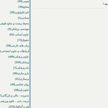
شیمی(30)
ود./
صنایع(36)
نانو تکنولوژی(39)
نساجی(1)
محیط زیست و منابع طبیعی(64
مهندسی پزشکی(4)
علوم انسانی (63)
حقوق(71)
زبان های خارجی(59)
ارتباطات و علوم اجتماعی(84)
علوم پزشکی(489)
پزشکی(100)
دام پزشکی(7)
دارو سازی(46)
پرستاری(21)
روان شناسی(48)
علوم پایه(38)
مدیریت ، مالی و بازرگانی(57)
تربیت بدنی ، علوم ورزشی(172)
هنر و گرافیک(153)