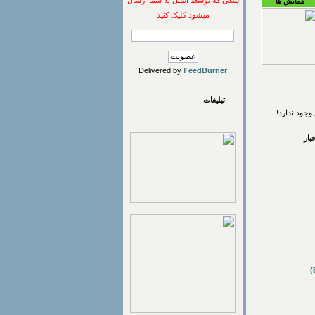
لینکی که توسط ایمیل به شما ارسال
همایش ها
میشود کلیک کنید
Delivered by
FeedBurner
تبلیغات
وجود ندارد!
ار