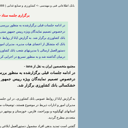
بانک اطلاعاتی فنی و مهندسی -> کشاورزی و صنایع غذایی | 21/8/1388 | 749 بار مشاهده | درج شده توسط
برگزاری جلسه ستاد 
در ادامه جلسات قبلی برگزارشده به منظور بررسی 
درخصوص تصمیم نمایندگان ویژه رییس جمهور مبنی
بانك كشاورزی برگزار شد. به گزارش ایانا از رواب
بانک كه متشكل از اعضای هیات مدیره، مدیران امور
دستورالعمل ارسالی با مدیریتهای شعب بانك كشاورزی
درمیان گذاشته شد و به منظور تسریع در اجرایی کر
مجتمع متخصصین ایران به نقل از iana -
در ادامه جلسات قبلی برگزارشده به منظور بررس
درخصوص تصمیم نمایندگان ویژه رییس جمهور 
خشكسالی بانك كشاورزی برگزار شد.
به گزارش ایانا از روابط عمومی بانك كشاورزی، در این ج
مدیران امور و ادارات ذیربط در موضوع هستند، توضیحات مر
استانهای كهگیلویه و بویراحمد، فارس، خوزستان و بوشهر در
متعددی مطرح گردید.
گفتنی است تمدید بدهی افراد مشمول دستورالعمل ابلاغی پ