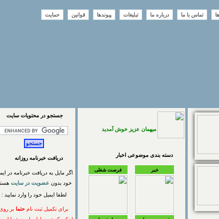
تماس با ما
درباره ما
تبلیغات
پیوندها
قوانین
حمایت
جستجو در محتويات سايت
میهمان عزیز خوش آمدید
دسته بندی موضوعی اخبار
دریافت خبرنامه روزانه
خبر
فرصت شغلی
اگر مایل به دریافت خبرنامه در ایمیل
خود بدون
عضویت در سایت
هستید
لطفا ایمیل خود را وارد نمایید :
برای تکمیل ثبت نام
حتما
بر روی