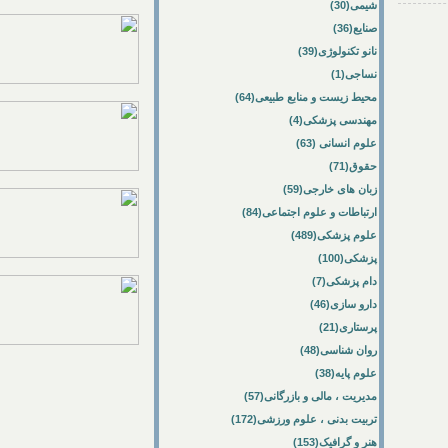
شیمی(30)
صنایع(36)
نانو تکنولوژی(39)
نساجی(1)
محیط زیست و منابع طبیعی(64)
مهندسی پزشکی(4)
علوم انسانی (63)
حقوق(71)
زبان های خارجی(59)
ارتباطات و علوم اجتماعی(84)
علوم پزشکی(489)
پزشکی(100)
دام پزشکی(7)
دارو سازی(46)
پرستاری(21)
روان شناسی(48)
علوم پایه(38)
مدیریت ، مالی و بازرگانی(57)
تربیت بدنی ، علوم ورزشی(172)
هنر و گرافیک(153)