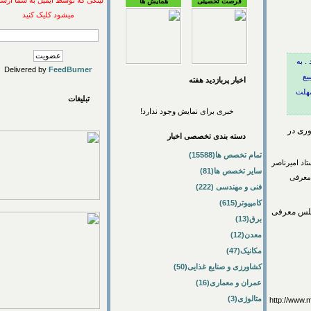
لینکی که توسط ایمیل به شما ارسال
فرصت تحصیلی
همایش ها
میشود کلیک کنید
Delivered by
FeedBurner
اخبار پربازديد هفته
تبلیغات
خبری برای نمایش وجود ندارد!
در
دسته بندی تخصصی اخبار
تمام تخصص ها(15588)
میرناصر
سایر تخصص ها(81)
فی
فنی و مهندسی (222)
کامپیوتر(615)
ه مجلس معرفی
برق(13)
معدن(12)
مکانیک(47)
کشاورزی و صنایع غذایی(50)
عمران و معماری(16)
متالوژی(3)
http://