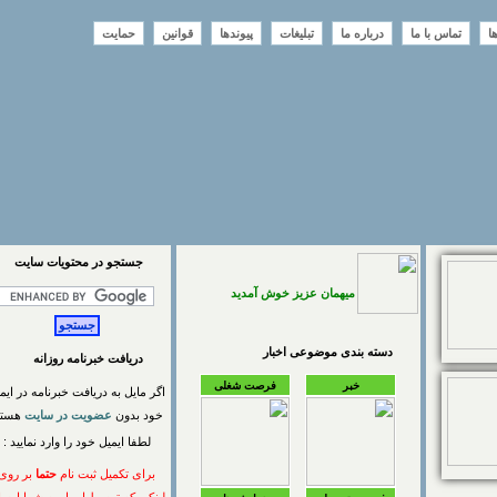
تماس با ما
درباره ما
تبلیغات
پیوندها
قوانین
حمایت
جستجو در محتويات سايت
میهمان عزیز خوش آمدید
دسته بندی موضوعی اخبار
دریافت خبرنامه روزانه
خبر
فرصت شغلی
اگر مایل به دریافت خبرنامه در ایمیل
خود بدون
عضویت در سایت
هستید
لطفا ایمیل خود را وارد نمایید :
برای تکمیل ثبت نام
حتما
بر روی