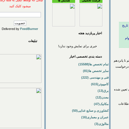
لینکی که توسط ایمیل به شما ارسال
فرصت تحصیلی
همایش ها
میشود کلیک کنید
۱۴۰-۱۴۰۴ از تاریخ
Delivered by
FeedBurner
اخبار پربازديد هفته
تبلیغات
خبری برای نمایش وجود ندارد!
دسته بندی تخصصی اخبار
۱۴ از تاریخ یکم تا پانزدهم
تمام تخصص ها(15588)
خواست
سایر تخصص ها(81)
فنی و مهندسی (222)
کامپیوتر(615)
ر شهرها ۱۰۰ میلیون تومان تعیین شده
برق(13)
معدن(12)
عات
مکانیک(47)
کشاورزی و صنایع غذایی(50)
عمران و معماری(16)
متالوژی(3)