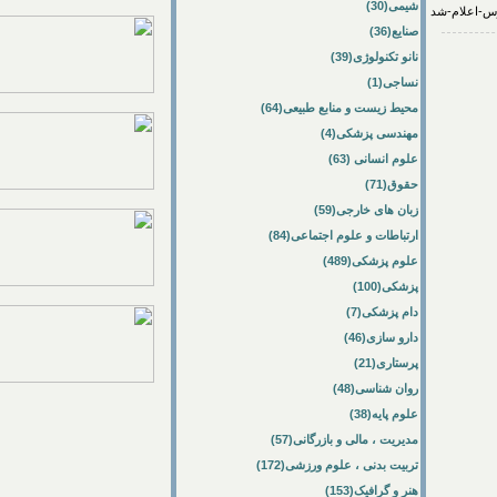
شیمی(30)
صنایع(36)
نانو تکنولوژی(39)
نساجی(1)
محیط زیست و منابع طبیعی(64)
مهندسی پزشکی(4)
علوم انسانی (63)
حقوق(71)
زبان های خارجی(59)
ارتباطات و علوم اجتماعی(84)
علوم پزشکی(489)
پزشکی(100)
دام پزشکی(7)
دارو سازی(46)
پرستاری(21)
روان شناسی(48)
علوم پایه(38)
مدیریت ، مالی و بازرگانی(57)
تربیت بدنی ، علوم ورزشی(172)
هنر و گرافیک(153)