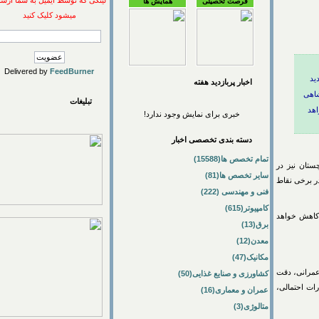
لینکی که توسط ایمیل به شما ارسال
فرصت تحصیلی
همایش ها
میشود کلیک کنید
Delivered by
FeedBurner
اخبار پربازديد هفته
تبلیغات
خبری برای نمایش وجود ندارد!
دسته بندی تخصصی اخبار
تمام تخصص ها(15588)
ن نیز در
سایر تخصص ها(81)
خاک و در برخی نقاط
فنی و مهندسی (222)
کامپیوتر(615)
ان وجود دارد و دمای هوا حدود ۴ تا ۶ درجه‌ کاهش خواهد
برق(13)
معدن(12)
مکانیک(47)
انی، دقت
کشاورزی و صنایع غذایی(50)
احتمالی،
عمران و معماری(16)
متالوژی(3)