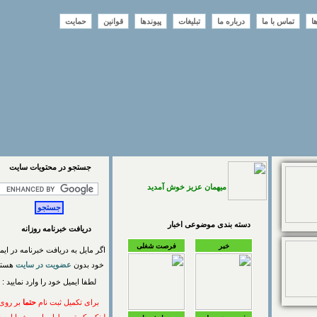
تماس با ما
درباره ما
تبلیغات
پیوندها
قوانین
حمایت
جستجو در محتويات سايت
میهمان عزیز خوش آمدید
دسته بندی موضوعی اخبار
دریافت خبرنامه روزانه
خبر
فرصت شغلی
اگر مایل به دریافت خبرنامه در ایمیل
خود بدون
عضویت در سایت
هستید
لطفا ایمیل خود را وارد نمایید :
برای تکمیل ثبت نام
حتما
بر روی