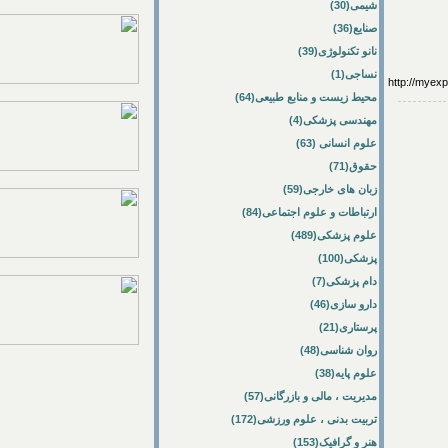
شیمی(30)
صنایع(36)
نانو تکنولوژی(39)
نساجی(1)
http://my
محیط زیست و منابع طبیعی(64)
مهندسی پزشکی(4)
علوم انسانی (63)
حقوق(71)
زبان های خارجی(59)
ارتباطات و علوم اجتماعی(84)
علوم پزشکی(489)
پزشکی(100)
دام پزشکی(7)
دارو سازی(46)
پرستاری(21)
روان شناسی(48)
علوم پایه(38)
مدیریت ، مالی و بازرگانی(57)
تربیت بدنی ، علوم ورزشی(172)
هنر و گرافیک(153)