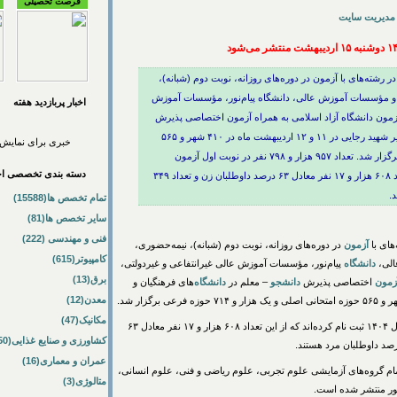
فرصت تحصیلی
مدیریت سایت
ری سال ۱۴۰۴ برای پذیرش در رشته‌های با آزمون در دوره‌های روزانه، نوبت دوم (شبانه)،
 و مؤسسات آموزش عالی، دانشگاه پیام‌نور، مؤسسات آموزش
اخبار پربازديد هفته
 آزمون دانشگاه آزاد اسلامی به همراه آزمون اختصاصی پذیرش
دانشجو – معلم در دانشگاه‌های فرهنگیان و تربیت‌دبیر شهید رجایی در ۱۱ و ۱۲ اردیبهشت ماه در ۴۱۰ شهر و ۵۶۵
خبری برای نمایش 
حوزه امتحانی اصلی و یک هزار و ۷۱۴ حوزه فرعی برگزار شد. تعداد ۹۵۷ هزار و ۷۹۸ نفر در نوبت اول آزمون
دسته بندی تخصصی اخب
سراسری سال ۱۴۰۴ ثبت نام کرده‌اند که از این تعداد ۶۰۸ هزار و ۱۷ نفر معادل ۶۳ درصد داوطلبان زن و تعداد ۳۴۹
تمام تخصص ها(15588)
سایر تخصص ها(81)
فنی و مهندسی (222)
آزمون
در دوره‌های روزانه، نوبت دوم (شبانه)، نیمه‌حضوری،
کامپیوتر(615)
لی،
دانشگاه
پیام‌نور، مؤسسات آموزش عالی غیرانتفاعی و غیردولتی،
برق(13)
زمون
اختصاصی پذیرش
دانشجو
– معلم در
دانشگاه
‌های فرهنگیان و
معدن(12)
مکانیک(47)
سراسری سال ۱۴۰۴ ثبت نام کرده‌اند که از این تعداد ۶۰۸ هزار و ۱۷ نفر معادل ۶۳
کشاورزی و صنایع غذایی(50)
عمران و معماری(16)
 سال ۱۴۰۴ در تمام گروه‌های آزمایشی علوم تجربی، علوم ریاضی و فنی، علوم انسانی،
متالوژی(3)
ور منتشر شده است.