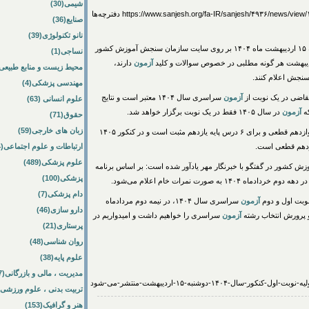
شیمی(30)
داوطلبان می‌توانند با مراجعه به لینک https://www.sanjesh.org/fa-IR/sanjesh/۴۹۳۶/news/view/۱۴۵۹۱/۱۱۹۴۱/Staging دفترچه‌ها
صنایع(36)
نانو تکنولوژی(39)
سراسری سال ۱۴۰۴ روز دوشنبه ۱۵ اردیبهشت ماه ۱۴۰۴ بر روی سایت سازمان سنجش آموزش کشور
نساجی(1)
آزمون
دارند،
محیط زیست و منابع طبیعی(64
سنجش اعلام کنند.
مهندسی پزشکی(4)
آزمون
سراسری سال ۱۴۰۴ معتبر است و نتایج
علوم انسانی (63)
آزمون
در سال ۱۴۰۵ فقط در یک نوبت برگزار خواهد شد.
حقوق(71)
زبان های خارجی(59)
در کنکور ۱۴۰۴ تاثیر ۶۰ درصدی سوابق تحصیلی برای پایه دوازدهم قطعی و برای ۶ درس پایه یازدهم مثبت است و در کنکور ۱۴۰۵
ارتباطات و علوم اجتماعی(84)
علوم پزشکی(489)
 کشور در گفتگو با خبرنگار مهر یادآور شده است: بر اساس برنامه
پزشکی(100)
دام پزشکی(7)
وبت اول و دوم
آزمون
سراسری سال ۱۴۰۴، در نیمه دوم مردادماه
دارو سازی(46)
آزمون
سراسری را خواهیم داشت و امیدواریم در
پرستاری(21)
روان شناسی(48)
علوم پایه(38)
مدیریت ، مالی و بازرگانی(57)
تربیت بدنی ، علوم ورزشی(172)
هنر و گرافیک(153)