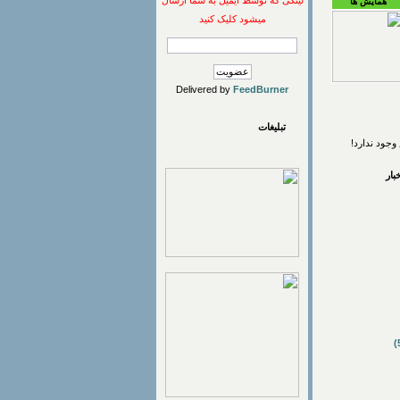
لینکی که توسط ایمیل به شما ارسال
همایش ها
میشود کلیک کنید
Delivered by
FeedBurner
تبلیغات
وجود ندارد!
ار