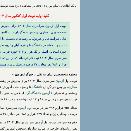
بانک اطلاعاتی تمام موارد | | 291 بار مشاهده | درج شده توسط
کلید اولیه نوبت اول کنکور سال ۱۴۰۴ دوشنبه ۱۵ اردیبهشت منتشر می‌شود
نوبت اول آزمون سراس
نیمه‌حضوری، مجازی، پردیس خودگردان دانشگاه‌ها
عالی غیرانتفاعی و غیردولتی، رشته‌های تحصیلی با
هزار و ۷۸۱ نفر معادل ۳۷ درصد داوطلبان مرد هستند.
مجتمع متخصصین ایران به نقل از خبرگزاری مهر -
نوبت اول
آزمون
سراسری سال ۱۴۰۴ برای پذیرش در رشته‌های با
مجازی
، پردیس خودگردان
دانشگاه
‌ها و مؤسسات آموزش عا
رشته‌های تحصیلی با
آزمون
دانشگاه
آزاد
اسلامی به همراه
آ
تربیت‌دبیر شهید رجایی در ۱۱ و ۱۲ اردیبهشت ماه در ۴۱۰ شهر و ۵۶۵ حوزه امتحانی اصلی و یک هزار و ۷۱۴ حوزه فرعی برگزار شد.
تعداد ۹۵۷ هزار و ۷۹۸ نفر در نوبت اول
آزمون
درصد داوطلبان زن و تعداد ۳۴۹ هزار و ۷۸۱ نفر معادل ۳۷ درصد داوطلبان مرد هستند.
دفترچه سوالات نوبت اول
آزمون
سراسری
هنر، زبان‌های خارجی در سایت سازمان سنجش آموزش کش