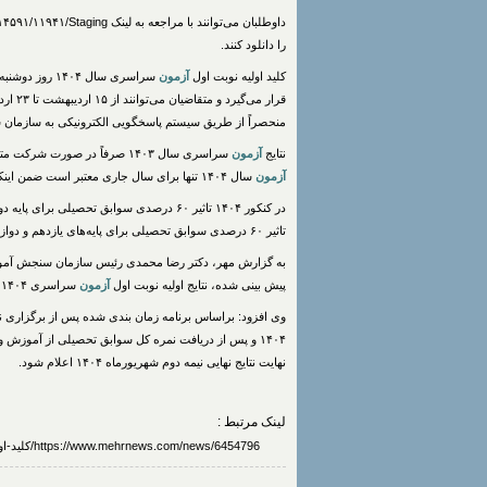
را دانلود کنند.
کلید اولیه نوبت اول
آزمون
قرار می‌گیرد و متقاضیان می‌توانند از ۱۵ اردیبهشت تا ۲۳ اردیبهشت هر گونه مطلبی در خصوص سوالات و کلید
منحصراً از طریق سیستم پاسخگویی الکترونیکی به سازمان 
نتایج
آزمون
سراسری سال ۱۴۰۳ صرفاً در صورت شرکت متقاضی در یک نوبت از
آزمون
سال ۱۴۰۴ تنها برای سال جاری معتبر است ضمن اینکه
تاثیر ۶۰ درصدی سوابق تحصیلی برای پایه‌های یازدهم و دوازدهم قطعی است.
به گزارش مهر، دکتر رضا محمدی رئیس سازمان سنجش آموزش
پیش بینی شده، نتایج اولیه نوبت اول
آزمون
سراسری ۱۴۰۴ در دهه دوم خردادماه ۱۴۰۴ به صورت نمرات خام اعلام می‌شود.
وی افزود: براساس برنامه زمان بندی شده پس از برگزاری ن
۱۴۰۴ و پس از دریافت نمره کل سوابق تحصیلی از آموزش و پرورش انتخاب رشته
نهایت نتایج نهایی نیمه دوم شهریورماه ۱۴۰۴ اعلام شود.
لینک مرتبط :
https://www.mehrnews.com/news/6454796/کلید-اولیه-نوبت-اول-کنکور-سال-۱۴۰۴-دوشنبه-۱۵-اردیبهشت-منتشر-می-شود