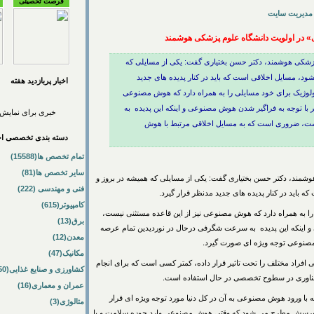
فرصت تحصیلی
مدیریت سایت
 در اولویت دانشگاه علوم پزشکی هوشمند
پزشکی هوشمند، دکتر حسن بختیاری گفت: یکی از مسایلی که
د، مسایل اخلاقی است که باید در کنار پدیده های جدید
اخبار پربازديد هفته
تکنولوژیک برای خود مسایلی را به همراه دارد که هوش مصنوعی
 با توجه به فراگیر شدن هوش مصنوعی و اینکه این پدیده ‌ به
خبری برای نمایش 
ت، ضروری است که به مسایل اخلاقی مرتبط با هوش
دسته بندی تخصصی اخب
تمام تخصص ها(15588)
سایر تخصص ها(81)
شمند، دکتر حسن بختیاری گفت: یکی از مسایلی که همیشه در بروز و
فنی و مهندسی (222)
باید در کنار پدیده های جدید مدنظر قرار گیرد.
کامپیوتر(615)
ی را به همراه دارد که هوش مصنوعی نیز از این قاعده مستثنی نیست،
برق(13)
 اینکه این پدیده ‌ به سرعت شگرفی درحال در نوردیدین تمام عرصه
معدن(12)
صنوعی توجه ویژه ای صورت گیرد.
مکانیک(47)
افراد مختلف را تحت تاثیر قرار داده، کمتر کسی است که برای انجام
کشاورزی و صنایع غذایی(50)
 فناوری در سطوح تخصصی در حال استفاده است.
عمران و معماری(16)
 با ورود هوش مصنوعی به آن در کل دنیا مورد توجه ویژه ای قرار
متالوژی(3)
این پرسش مطرح می شود که وقتی هوش مصنوعی وارد حوزه سلامت و با