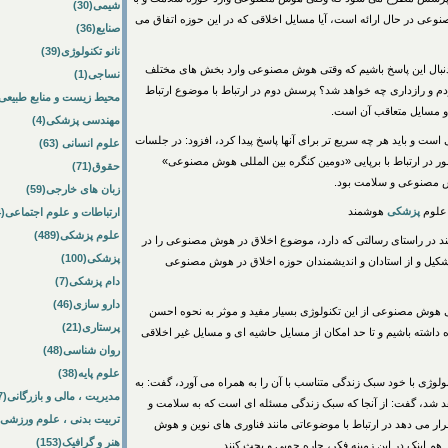
شیمی(30)
 در حال ارائه است، آیا مسایل اخلاقی که در این حوزه اتفاق می
صنایع(36)
نانو تکنولوژی(39)
دنبال این پاسخ باشیم که وقتی هوش مصنوعی وارد بخش های مختلف
نساجی(1)
و رازداری چه خواهد شد؟ پرسش دوم در ارتباط با موضوع ارتباط
محیط زیست و منابع طبیعی(64
 مسایل متعاقب آن است.
مهندسی پزشکی(4)
 است و باید هر چه سریع تر برای آنها پاسخ پیدا کرد، افزود: در جلسات
علوم انسانی (63)
ر در ارتباط با برپایی «دومین کنگره بین المللی هوش مصنوعی»
حقوق(71)
 مصنوعی و سلامت بود.
زبان های خارجی(59)
لوم
پزشکی
هوشمند
ارتباطات و علوم اجتماعی(84)
علوم پزشکی(489)
 در راستای رسالتی که دارد، موضوع اخلاق در هوش مصنوعی را در
پزشکی(100)
شکیل و از استادان و اندیشمندان حوزه اخلاق در هوش مصنوعی
دام پزشکی(7)
دارو سازی(46)
ی هوش مصنوعی از این تکنولوژی بسیار مفید و موثر به نحوه احسن
پرستاری(21)
 داشته باشیم و تا حد امکان از مسایل حاشیه ای و مسایل غیر اخلاقی
روان شناسی(48)
علوم پایه(38)
کنولوژی با خود سبک زندگی متناسب با آن را به همراه می آورد، گفت: به
مدیریت ، مالی و بازرگانی(57)
شد، گفت: از آنجا که سبک زندگی مسئله ای است که به سلامت و
تربیت بدنی ، علوم ورزشی(172)
قرار می دهد در ارتباط با موضوعاتی مانند فناوری های نوین و هوش
هنر و گرافیک(153)
 اینک در این زمینه فکر، چاره جویی و بحث کنند.