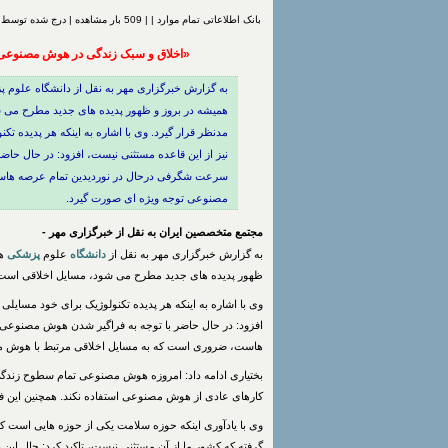
بانک اطلاعاتی تمام موارد | | 509 بار مشاهده | درج شده توسط
«اخلاق و سبک زندگی در هوش مصنوعی»
به گزارش خبرگزاری مهر به نقل از دانشگاه علوم 
همیشه در بروز و ظهور پدیده های جدید مطرح می شو
مدنظر قرار گیرد. وی با اشاره به اینکه هر پدیده 
نیز از این قاعده مستثنی نیست، افزود: در حال حاضر
سرعت شگرفی درحال در نوردیدین تمام عرصه هاس
مصنوعی توجه ویژه ای صورت گیرد.
مجتمع متخصصین ایران به نقل از خبرگزاری مهر -
به گزارش خبرگزاری مهر به نقل از
دانشگاه
علوم
پزشکی
هو
ظهور پدیده های جدید مطرح می شود، مسایل اخلاقی است که 
وی با اشاره به اینکه هر پدیده تکنولوژیک برای خود مسایل
افزود: در حال حاضر با توجه به فراگیر شدن هوش مصنوعی و
هاست، ضروری است که به مسایل اخلاقی مرتبط با هوش م
بختیاری ادامه داد: امروزه هوش مصنوعی تمام سطوح زندگی 
کارهای عادی از هوش مصنوعی استفاده نکند. همچنین این
وی با یادآوری اینکه حوزه سلامت یکی از حوزه هایی است که
گرفته که کشور ما از آن مستثنی نیست، تاکید کرد: حال 