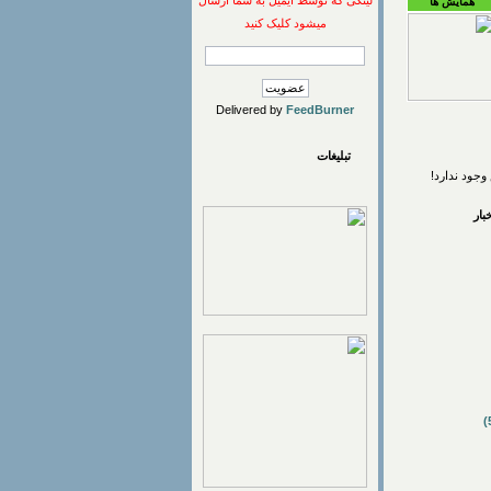
لینکی که توسط ایمیل به شما ارسال
همایش ها
میشود کلیک کنید
Delivered by
FeedBurner
تبلیغات
وجود ندارد!
ار