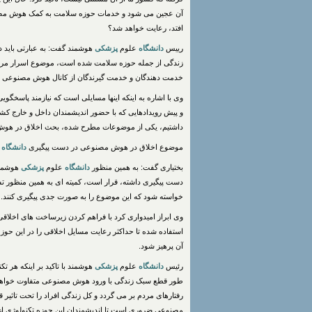
آن عجین می شود و خدمات حوزه سلامت به کمک هوش مصنوعی
افتد،‌ رعایت خواهد شد؟
رییس
دانشگاه
علوم
پزشکی
هوشمند گفت: به عبارتی باید 
زندگی از جمله حوزه سلامت شده است، موضوع اسرار مردم 
خدمت دهندگان و خدمت گیرندگان از کانال هوش مصنوعی و
وی با اشاره به اینکه اینها مسایلی است که نیازمند پاسخگویی
و پیش رویدادهایی که با حضور اندیشمندان داخل و خارج کشو
داشتیم، یکی از موضوعات مطرح شده، بحث اخلاق در هوش
موضوع اخلاق در هوش مصنوعی در دست پیگیری
دانشگاه
ع
بختیاری گفت: به همین منظور
دانشگاه
علوم
پزشکی
هوشمند
دست پیگیری داشته، قرار است، کمیته ای به همین منظور ت
خواسته شود که این موضوع را به صورت جدی پیگیری کنند.
وی ابراز امیدواری کرد با فراهم کردن زیرساخت های اخلاق
استفاده شده تا حداکثر رعایت مسایل اخلاقی را در این حوزه
آن پرهیز شود.
رئیس
دانشگاه
علوم
پزشکی
هوشمند با تاکید بر اینکه هر ت
طور قطع سبک زندگی با ورود هوش مصنوعی متفاوت خواهد 
رفتارهای مردم بر می گردد و کل زندگی افراد را تحت تاثیر 
مصنوعی ضروری است تا اندیشمندان این حوزه تکنولوژی از هم