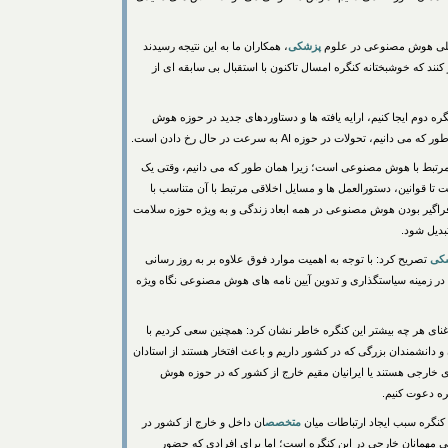
المللی هوش مصنوعی در علوم
پزشکی
، همکاران ما به این نتیجه رسیدند
کنند که خوشبختانه کنگره امسال تاکنون با استقبال بی سابقه ای از
ره دوم ایجا کنیم، ارایه یافته ها و دستاوردهای جدید در حوزه هوش
یم، تحولات در حوزه AI به سرعت در حال رخ دادن است.
 مرتبط با هوش مصنوعی است؛ زیرا همان طور که می دانیم، وقتی یک
ا قوانین، دستورالعمل ها و مسایل اخلاقی مرتبط با آن متناسب با
فراگیر بودن هوش مصنوعی در همه ابعاد زندگی و به ویژه حوزه سلامت
بدیل شود.
کی
تصریح کرد: با توجه به اهمیت موارد فوق علاوه بر به روز رسانی
ز طرح مباحثی در زمینه سیاستگذاری و تدوین آیین نامه های هوش مصنوعی نگاه ویژه
غنای هر چه بیشتر این کنگره خاطر نشان کرد: همچنین سعی کردیم با
 دانشمندان بزرگی که در کشور داریم و باعث افتخار هستند از استادان
ی خارجی هستند یا ایرانیان مقیم خارج از کشور که در حوزه هوش
ره دعوت کنیم.
کنگره سبب ایجاد ارتباطات میان
متخصص
ان داخل و خارج از کشور در
مهمانان خارجی در این کنگره است؛ اما برای افرادی که حضور