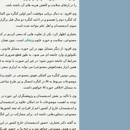
را در ارتقای سلامت و کاهش هزینه های آن داشته باشد.
وی افزود: به دنبال برپایی موفقیت آمیز اولین کنگره بین 
که کنگره دوم را همسو و در ادامه کنگره دو سال قبل برگزار 
سوی اندیشمندان و اهل علم مواجه شده است.
بختیاری اظهار کرد: یکی از تفاوت هایی که سعی کردیم در کنگ
مصنوعی، سلامت و حوزه علوم
پزشکی
است، چون همان طور که می دان
وی افزود: از دیگر مسایل مهم در این حوزه، مسایل قانونی
تکنولوژی وارد جامعه ای می شود، به طور قطع ضروری است ت
شرایط آن جامعه تدوین شود؛ در غیر این صورت با توجه به 
همین ابزار مفید(هوش مصنوعی) می تواند به ابزاری مضر ت
رییس دومین کنگره بین المللی هوش مصنوعی در علوم
پزش
موضوعات مربوط به AI در کنگره امسال و نی
به مسایل اخلاقی حوزه AI خواهیم داشت.
وی با تاکید بر نقش اندیشمندان و پژوهشگران این حوزه در 
توجه به اهمیت موضوعات تا حد امکان علاوه بر اندیشمندان و
و اندیشمندان خارج از کشور اعم از افرادی که تبعه کشورها
مصنوعی دستاوردهایی داشته اند، برای مشارکت در این کنگ
به گفته دکتر بختیاری، حضور اندیشمندان خارج کشور در این 
حوزه هوش مصنوعی خواهد شد و ترجیح ما بر حضور فیزیکی 