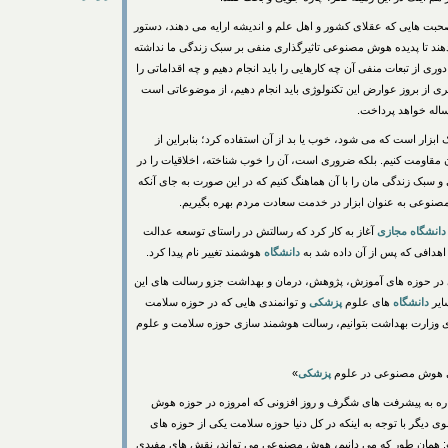
حبت هایی که عقلای کشور و اهل علم و اندیشه ارایه می دهند، دستور
 دهند تا پدیده هوش مصنوعی تاثیرگذاری منفی بر سبک زندگی ما نداشته
رود AI چه خواهد شد و برای دوری از تبعات منفی آن چه کارهایی را باید انجام دهیم و چه اقداماتی را
یری از بروز عوارض این تکنولوژی باید انجام دهیم، از موضوعاتی است
له خواهد پرداخت.
بزار است که می شود، خوب یا بد از آن استفاده کرد؛ بنابراین از
ن مقاومت کنیم. بلکه ضروری است، آن را خوب شناخته، اخلاقیات را در
گی و سبک زندگی مان را با آن هماهنگ کنیم که در این صورت به جای آنکه
 مصنوعی به عنوان ابزار در خدمت سعادت مردم بهره بگیریم.
انشگاه
مجازی
آغاز به کار کرد که رسالتش در راستای توسعه عدالت
 اهدافی که پس از آن داده شد به
دانشگاه
هوشمند تغییر نام پیدا کرد.
در حوزه های آموزش، پژوهش، درمان و بهداشت جزو رسالت های این
ایر
دانشگاه
های علوم
پزشکی
و توانمندی هایی که در حوزه سلامت
های وزارت بهداشت بتوانیم، رسالت هوشمند سازی حوزه سلامت و علوم
پزشکی
»
ره به پیشرفت های شگرف و روز افزونی که امروزه در حوزه هوش
ی دیگر با توجه به اینکه در کل دنیا حوزه سلامت یکی از حوزه های
همان طور که می دانیم، هوش مصنوعی می تواند، نقش های مفیدی