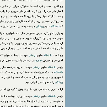
وی افزود: همچنین لازم است تا مسئولان اجرایی بر اساس ص
العمل های لازم را تدوین کرده، اقدام های ضروری را انجام
باشد. لذا اینکه سبک زندگی با و
تسریع کنیم. همچنین بررسی اینکه چه کارهایی را برای پیشگ
که
دانشگاه
علوم
پزشکی
هوشمند به صورت جدی به این مسا
بختیاری اظهار کرد: هوش مصنوعی مثل تمام تکنولوژی ها یک ا
هوش مصنوعی نباید گریزان بشویم. همچنین نباید در برابر آ
ارتباط با آن رعایت کنیم. همچنین باید بیاموزیم، چگونه زند
نگران باشیم که چه اتفاقی خواهد افتاد، می توانیم از هوش
وی گفت:
دانشگاه
علوم
پزشکی
هوشمند ابتدا به عنوان یک
د
آموزشی و آموزش
مجازی
بود و سپس با توجه به تغییر نام و
رئیس
دانشگاه
علوم
پزشکی
هوشمند افزود: هوشمند سازی 
دانشگاه
است که در راستای سیاستگذاری و در هماهنگی با س
کشور وجود دارد، به دنبال این هستیم که همسو با فرمان 
پزشکی
را به نحو احسن انجام دهیم.
ارائه آخرین یافته ها در حوزه AI در «دومین کنگره بین المللی هوش مصنوعی در علوم
رئیس
دانشگاه
علوم
پزشکی
هوشمند وزارت بهداشت با اشا
مصنوعی در دنیا در حال اتفاق افتادن است از یک سو و از سو
مهمی است که هوش مصنوعی در آن وارد شده است، گفت: 