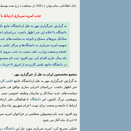
بانک اطلاعاتی تمام موارد | | 339 بار مشاهده | درج شده توسط
جذب امریه سربازی ارتباط با
به گزارش خبرگزاری مهر به نقل ازدانشگاه جامع ع
دانشگاه با اعلام این خبر اظهار داشت: درراستای ا
ستادکل نیروهای مسلح و باتوجه به سیاست‌های جدی
سهمیه امریه سربازی به دانشگاه‌ها و مراکز علمی پ
جامعه و صنعت وزارت عتف نسبت به جذب نیروی امری
ماه سال جاری اقدام کرد. وی افزود: ثبت نام مشمول
در دانشگاه جامع علمی کاربردی از امروز ۱۷خرداد ماه آغاز می شود.
مجتمع متخصصین ایران به نقل از خبرگزاری مهر -
به گزارش خبرگزاری مهر به نقل ازدانشگاه جامع
علمی کارب
خبر اظهار داشت: درراستای اجرایی سازی توافق فی مابین 
سیاست‌های جدید ستادکل و سازمان وظیفه عمومی مبنی ب
پژوهشی بزرگ کشور، این
دانشگاه
با هماهنگی دفتر ارتب
ارتباط با جامعه و صنعت برای نوبت اعزام شهریور ماه سال 
وی افزود: ثبت نام مشمولین متقاضی در فراخوان امریه سرب
۱۷خرداد ماه آغاز می شود.
خلیلی تصریح کرد: امریه سربازی مورد نیاز این
دانشگاه
در 