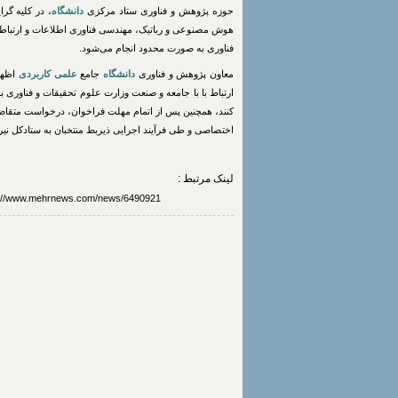
حوزه پژوهش و فناوری ستاد مرکزی
دانشگاه
، در کلیه گر
هوش مصنوعی و رباتیک، مهندسی فناوری اطلاعات و ارتباط
فناوری به صورت محدود انجام می‌شود.
معاون پژوهش و فناوری
دانشگاه
جامع
علمی کاربردی
اظهار
کنند، همچنین پس از اتمام مهلت فراخوان، درخواست متقاضی
اختصاصی و طی فرآیند اجرایی ذیربط منتخبان به ستادکل ن
لینک مرتبط :
https://www.mehrnews.com/news/6490921/جذب-امریه-سربازی-ارتباط-با-صنعت-در-دانشگاه-