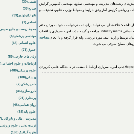
شیمی(30)
ایش‌های رشته‌های مدیریت و مهندسی صنایع، مهندسی کامپیوتر گرایش
صنایع(36)
ات و ریاضی گرایش آمار وفق شرایط و ضوابط وزارت علوم، تحقیقات و
نانو تکنولوژی(39)
نساجی(1)
 داشت: علاقمندان می توانند برای ثبت درخواست خود به پرتال دفتر
محیط زیست و منابع طبیعی(64
ارتباط با با جامعه و صنعت وزارت علوم تحقیقات و فناوری به نشانی industry.msrt.ir مراجعه و گزینه جذب امریه سربازی را انتخاب
مهندسی پزشکی(4)
ان توسط وزارت عتف مورد بررسی اولیه قرار گرفته و با انجام
مصاحبه
علوم انسانی (63)
یروهای مسلح معرفی می شوند.
حقوق(71)
زبان های خارجی(59)
ارتباطات و علوم اجتماعی(84)
علمی-کاربردی
علوم پزشکی(489)
پزشکی(100)
دام پزشکی(7)
دارو سازی(46)
پرستاری(21)
روان شناسی(48)
علوم پایه(38)
مدیریت ، مالی و بازرگانی(57)
تربیت بدنی ، علوم ورزشی(172)
هنر و گرافیک(153)