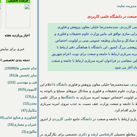
فرصت تحصیلی
مدیریت سایت
 صنعت در دانشگاه علمی کاربردی
لمی کاربردی، سیدمحمدرضا خلیلی معاون پژوهش و فناوری
جرایی سازی توافق فی مابین وزارت علوم تحقیقات و فناوری و
اخبار پربازديد هفته
د ستادکل و سازمان وظیفه عمومی مبنی بر اولویت اختصاص
ژوهشی بزرگ کشور، این دانشگاه با هماهنگی دفتر ارتباط با
خبری برای نمایش 
ه سربازی ارتباط با جامعه و صنعت برای نوبت اعزام شهریور
دسته بندی تخصصی اخب
ین متقاضی در فراخوان امریه سربازی ارتباط با جامعه و صنعت
تمام تخصص ها(15588)
سایر تخصص ها(81)
فنی و مهندسی (222)
ردی
، سیدمحمدرضا خلیلی معاون پژوهش و فناوری
دانشگاه
با اعلام این
کامپیوتر(615)
وزارت علوم تحقیقات و فناوری و ستادکل نیروهای مسلح و باتوجه به
برق(13)
ر اولویت اختصاص سهمیه امریه سربازی به
دانشگاه
‌ها و مراکز علمی
معدن(12)
اط با جامعه و صنعت وزارت عتف نسبت به جذب نیروی امریه سربازی
جاری اقدام کرد.
مکانیک(47)
کشاورزی و صنایع غذایی(50)
ازی ارتباط با جامعه و صنعت در
دانشگاه
جامع
علمی کاربردی
از امروز
عمران و معماری(16)
متالوژی(3)
مقاطع تحصیلی
کارشناس
ی
ارشد
و
دکتری
تخصصی برای بکارگیری در