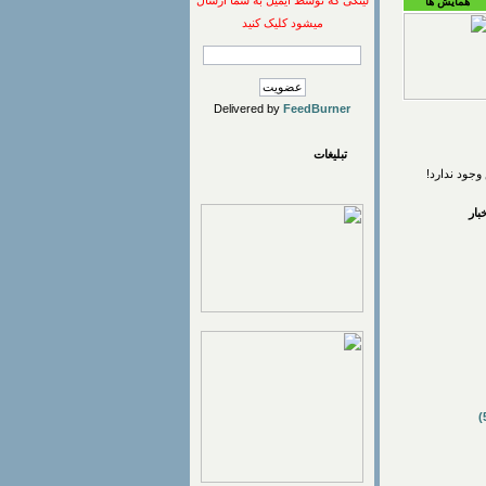
لینکی که توسط ایمیل به شما ارسال
همایش ها
میشود کلیک کنید
Delivered by
FeedBurner
تبلیغات
وجود ندارد!
ار