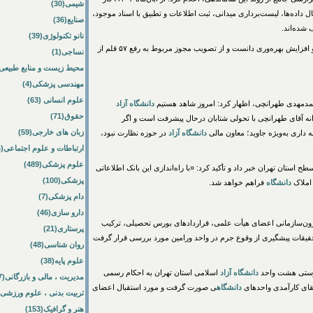
شیمی(30)
ال داده‌ها، لیست‌برداری میدانی، ثبت اطلاعات و تطبیق با اسناد موجود،
صنایع(36)
 شده‌اند.
نانو تکنولوژی(39)
وی این اقدام را گامی مؤثر در مسیر استقرار انضباط مالی و افزایش بهره‌وری دانست و از تصویب مجوز مربوط به رفع ۵۷ قلم از
نساجی(1)
محیط زیست و منابع طبیعی(64
مهندسی پزشکی(4)
علوم انسانی (63)
مدمهدی طهرانچی، اظهار کرد: امروز شاهد هستیم
دانشگاه
آزاد
حقوق(71)
انه آقای طهرانچی با تحولی شتابان درحال پیشرفت است و اگر
زبان های خارجی(59)
داری به‌ویژه جاوید؛ معاون مالی
دانشگاه
آزاد
در حوزه نظارت نبود،
ارتباطات و علوم اجتماعی(84)
علوم پزشکی(489)
ح استان تهران خبر داد و تأکید کرد: «با راه‌اندازی این بانک اطلاعاتی
پزشکی(100)
املاک
دانشگاه
فراهم خواهد شد.
دام پزشکی(7)
دارو سازی(46)
ن‌سازمانی اعضای هیأت علمی، قراردادهای بورس تحصیلی، ترکیب
پرستاری(21)
حقیقات پیشگیری از وقوع جرم در واحد ورامین مورد بررسی قرار گرفت
روان شناسی(48)
علوم پایه(38)
رستی هشت واحد
دانشگاه
آزاد
اسلامی استان تهران به احکام رسمی
مدیریت ، مالی و بازرگانی(57)
تقای کارآمدی واحدهای
دانشگاه
ی صورت گرفت و مورد استقبال اعضای
تربیت بدنی ، علوم ورزشی(172)
هنر و گرافیک(153)