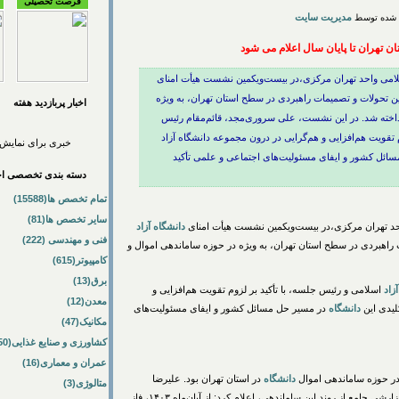
فرصت تحصیلی
مدیریت سایت
ان تهران تا پایان سال اعلام می شود
سلامی واحد تهران مرکزی،در بیست‌ویکمین نشست هیأت امنای
ین تحولات و تصمیمات راهبردی در سطح استان تهران، به ویژه
اخبار پربازديد هفته
داخته شد. در این نشست، علی سروری‌مجد، قائم‌مقام رئیس
م تقویت هم‌افزایی و هم‌گرایی در درون مجموعه دانشگاه آزاد
خبری برای نمایش 
سائل کشور و ایفای مسئولیت‌های اجتماعی و علمی تأکید
دسته بندی تخصصی اخب
تمام تخصص ها(15588)
سایر تخصص ها(81)
د تهران مرکزی،در بیست‌ویکمین نشست هیأت امنای
دانشگاه
آزاد
فنی و مهندسی (222)
 راهبردی در سطح استان تهران، به ویژه در حوزه ساماندهی اموال و
کامپیوتر(615)
برق(13)
زاد
اسلامی و رئیس جلسه، با تأکید بر لزوم تقویت هم‌افزایی و
معدن(12)
یدی این
دانشگاه
در مسیر حل مسائل کشور و ایفای مسئولیت‌های
مکانیک(47)
کشاورزی و صنایع غذایی(50)
عمران و معماری(16)
ر حوزه ساماندهی اموال
دانشگاه
در استان تهران بود. علیرضا
متالوژی(3)
اسلامی استان تهران، با ارائه گزارشی جامع از روند این ساماندهی، اعلام کرد: از آبان‌ماه ۱۴۰۳، فاز