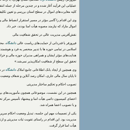
عملیاتی این فرآیند آغاز شده و در چندین مرحله از جمله انتق
کلیه مغایرت‌های اموال در سطح استان بررسی و تعیین تکلیف
اموال مازاد که نیازمند مصوبه هیأت امنا بودند، خبر داد.
نقش‌آفرینی مدیریت عالی در تحقق شفافیت مالی
فیروزفر با قدردانی از حمایت‌های ریاست عالی
دانشگاه
، مح
اسلامی در تمامی حوزه ها با تدبیر منحصر به فرد و هوشمند
هدایت‌های مؤثر ایشان و همراهی مدیران حوزه مالی و خزانه 
تحقق این سطح از شفافیت امکان‌پذیر نمی‌شد.»
وی همچنین از ایجاد بانک اطلاعاتی جامع املاک
دانشگاه
در سط
تا پایان سال مالی جاری، امکان رصد آنلاین و شفاف وضعیت 
تصویب احکام و تحکیم ساختار مدیریتی
همچنین در این نشست، موضوعاتی همچون مأموریت‌های برو
اعضای کمیسیون دائمی هیأت امنا و پیشنهاد تأسیس مرکز ت
و با تصویب اعضا همراه شد.
یکی از تصمیمات مهم این جلسه، تبدیل وضعیت احکام سرپ
مدیریت بود. این اقدام در راستای تقویت ثبات مدیریتی و ار
هیأت امنا قرار گرفت.