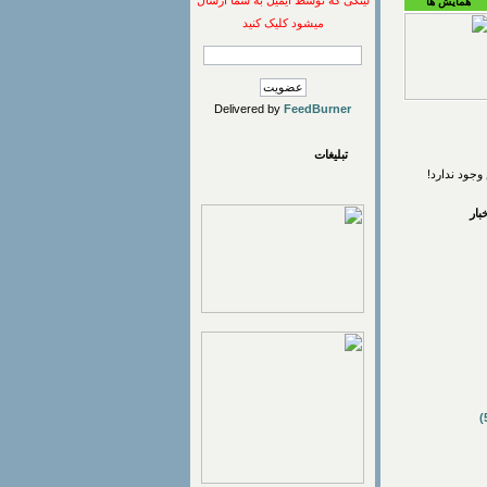
لینکی که توسط ایمیل به شما ارسال
همایش ها
میشود کلیک کنید
Delivered by
FeedBurner
تبلیغات
وجود ندارد!
ار