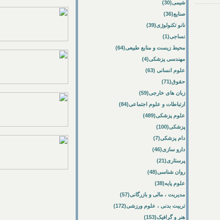
شیمی(30)
صنایع(36)
نانو تکنولوژی(39)
نساجی(1)
محیط زیست و منابع طبیعی(64)
مهندسی پزشکی(4)
علوم انسانی (63)
حقوق(71)
زبان های خارجی(59)
ارتباطات و علوم اجتماعی(84)
علوم پزشکی(489)
پزشکی(100)
دام پزشکی(7)
دارو سازی(46)
پرستاری(21)
روان شناسی(48)
علوم پایه(38)
مدیریت ، مالی و بازرگانی(57)
تربیت بدنی ، علوم ورزشی(172)
هنر و گرافیک(153)