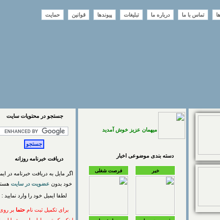
تماس با ما
درباره ما
تبلیغات
پیوندها
قوانین
حمایت
جستجو در محتويات سايت
میهمان عزیز خوش آمدید
دسته بندی موضوعی اخبار
دریافت خبرنامه روزانه
خبر
فرصت شغلی
اگر مایل به دریافت خبرنامه در ایمیل
خود بدون
عضویت در سایت
هستید
لطفا ایمیل خود را وارد نمایید :
برای تکمیل ثبت نام
حتما
بر روی