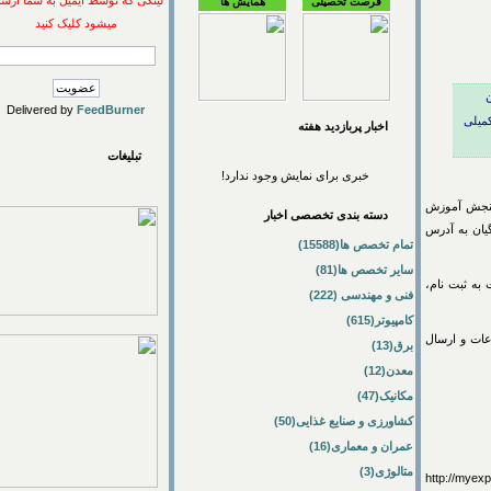
لینکی که توسط ایمیل به شما ارسال
فرصت تحصیلی
همایش ها
میشود کلیک کنید
Delivered by
FeedBurner
لی
اخبار پربازديد هفته
تبلیغات
خبری برای نمایش وجود ندارد!
 آموزش
دسته بندی تخصصی اخبار
به آدرس
تمام تخصص ها(15588)
سایر تخصص ها(81)
عت ۲۴ روز شنبه ۲۱ تیرماه نسبت به ثبت نام،
فنی و مهندسی (222)
کامپیوتر(615)
 و ارسال
برق(13)
معدن(12)
مکانیک(47)
کشاورزی و صنایع غذایی(50)
عمران و معماری(16)
متالوژی(3)
http://my