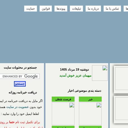
تماس با ما
درباره ما
تبلیغات
پیوندها
قوانین
حمایت
جستجو در محتويات سايت
دوشنبه 19 مرداد 1405
میهمان عزیز خوش آمدید
دسته بندی موضوعی اخبار
دریافت خبرنامه روزانه
خبر
فرصت شغلی
اگر مایل به دریافت خبرنامه در ایمیل
خود بدون
عضویت در سایت
هستید
لطفا ایمیل خود را وارد نمایید :
برای تکمیل ثبت نام
حتما
بر روی