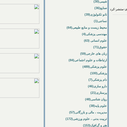
شیمی(30)
صنایع(36)
نانو تکنولوژی(39)
نساجی(1)
محیط زیست و منابع طبیعی(64)
مهندسی پزشکی(4)
علوم انسانی (63)
حقوق(71)
زبان های خارجی(59)
ارتباطات و علوم اجتماعی(84)
علوم پزشکی(489)
پزشکی(100)
دام پزشکی(7)
دارو سازی(46)
پرستاری(21)
روان شناسی(48)
علوم پایه(38)
مدیریت ، مالی و بازرگانی(57)
تربیت بدنی ، علوم ورزشی(172)
هنر و گرافیک(153)