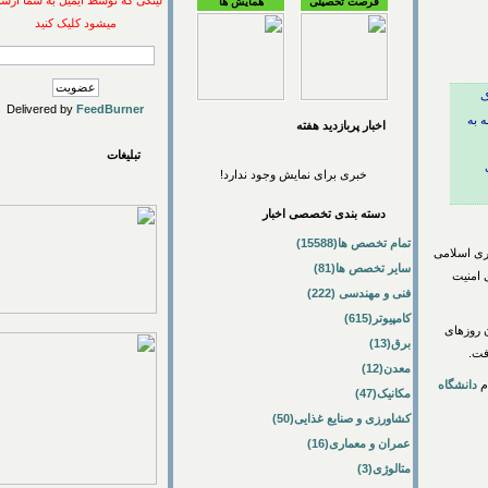
لینکی که توسط ایمیل به شما ارسال
فرصت تحصیلی
همایش ها
میشود کلیک کنید
Delivered by
FeedBurner
اخبار پربازديد هفته
تبلیغات
خبری برای نمایش وجود ندارد!
دسته بندی تخصصی اخبار
تمام تخصص ها(15588)
اسلامی
سایر تخصص ها(81)
یت
فنی و مهندسی (222)
کامپیوتر(615)
زهای
برق(13)
معدن(12)
نشگاه
مکانیک(47)
کشاورزی و صنایع غذایی(50)
عمران و معماری(16)
متالوژی(3)