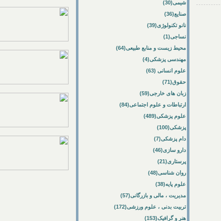
شیمی(30)
صنایع(36)
نانو تکنولوژی(39)
نساجی(1)
محیط زیست و منابع طبیعی(64)
مهندسی پزشکی(4)
علوم انسانی (63)
حقوق(71)
زبان های خارجی(59)
ارتباطات و علوم اجتماعی(84)
علوم پزشکی(489)
پزشکی(100)
دام پزشکی(7)
دارو سازی(46)
پرستاری(21)
روان شناسی(48)
علوم پایه(38)
مدیریت ، مالی و بازرگانی(57)
تربیت بدنی ، علوم ورزشی(172)
هنر و گرافیک(153)