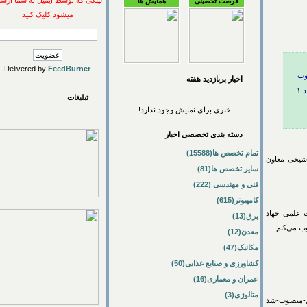
لینکی که توسط ایمیل به شما ارسال
فرصت تحصیلی
همایش ها
میشود کلیک کنید
Delivered by
FeedBurner
اخبار پربازديد هفته
تبلیغات
خبری برای نمایش وجود ندارد!
دسته بندی تخصصی اخبار
تمام تخصص ها(15588)
ی معاون
سایر تخصص ها(81)
فنی و مهندسی (222)
کامپیوتر(615)
برق(13)
‌کنم.
معدن(12)
مکانیک(47)
کشاورزی و صنایع غذایی(50)
عمران و معماری(16)
متالوژی(3)