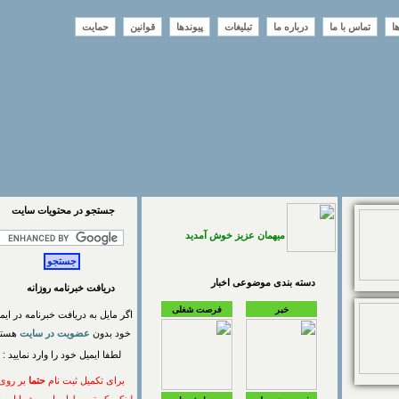
تماس با ما
درباره ما
تبلیغات
پیوندها
قوانین
حمایت
جستجو در محتويات سايت
میهمان عزیز خوش آمدید
دسته بندی موضوعی اخبار
دریافت خبرنامه روزانه
خبر
فرصت شغلی
اگر مایل به دریافت خبرنامه در ایمیل
خود بدون
عضویت در سایت
هستید
لطفا ایمیل خود را وارد نمایید :
برای تکمیل ثبت نام
حتما
بر روی