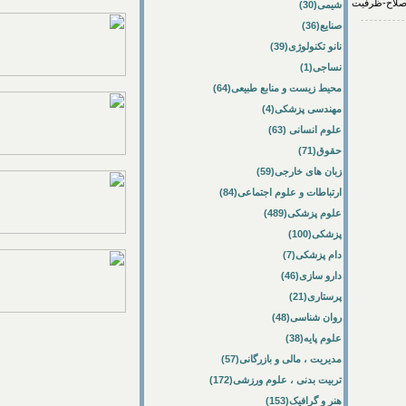
شیمی(30)
صنایع(36)
نانو تکنولوژی(39)
نساجی(1)
محیط زیست و منابع طبیعی(64)
مهندسی پزشکی(4)
علوم انسانی (63)
حقوق(71)
زبان های خارجی(59)
ارتباطات و علوم اجتماعی(84)
علوم پزشکی(489)
پزشکی(100)
دام پزشکی(7)
دارو سازی(46)
پرستاری(21)
روان شناسی(48)
علوم پایه(38)
مدیریت ، مالی و بازرگانی(57)
تربیت بدنی ، علوم ورزشی(172)
هنر و گرافیک(153)