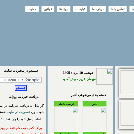
تماس با ما
درباره ما
تبلیغات
پیوندها
قوانین
حمایت
جستجو در محتويات سايت
دوشنبه 19 مرداد 1405
میهمان عزیز خوش آمدید
دسته بندی موضوعی اخبار
دریافت خبرنامه روزانه
خبر
فرصت شغلی
اگر مایل به دریافت خبرنامه در ایمیل
خود بدون
عضویت در سایت
هستید
لطفا ایمیل خود را وارد نمایید :
برای تکمیل ثبت نام
حتما
بر روی