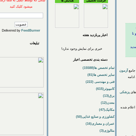
لینکی که توسط ایمیل به شما ارسال
فرصت تحصیلی
همایش ها
میشود کلیک کنید
Delivered by
FeedBurner
اخبار پربازديد هفته
تبلیغات
د
خبری برای نمایش وجود ندارد!
دسته بندی تخصصی اخبار
تمام تخصص ها(15588)
ع
آزمون
سایر تخصص ها(81)
ور ماه ادامه
فنی و مهندسی (222)
کامپیوتر(615)
پزشکی
برق(13)
معدن(12)
‌های اعلام شده
مکانیک(47)
کشاورزی و صنایع غذایی(50)
عمران و معماری(16)
متالوژی(3)