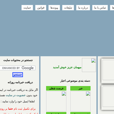
تماس با ما
درباره ما
تبلیغات
پیوندها
قوانین
حمایت
جستجو در محتويات سايت
میهمان عزیز خوش آمدید
دسته بندی موضوعی اخبار
دریافت خبرنامه روزانه
خبر
فرصت شغلی
اگر مایل به دریافت خبرنامه در ایمیل
خود بدون
عضویت در سایت
هستید
لطفا ایمیل خود را وارد نمایید :
برای تکمیل ثبت نام
حتما
بر روی