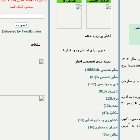
لینکی که توسط ایمیل به شما ارسال
فرصت تحصیلی
همایش ها
میشود کلیک کنید
Delivered by
FeedBurner
اخبار پربازديد هفته
تبلیغات
خبری برای نمایش وجود ندارد!
۱۴۰
دسته بندی تخصصی اخبار
به آدرس https://academics.ut.ac.ir/fa/news درج
تمام تخصص ها(15588)
سایر تخصص ها(81)
 سازمان
فنی و مهندسی (222)
کامپیوتر(615)
یوست را تکمیل و حداکثر تا روز یکشنبه ۱۶ شهریورماه به اداره
برق(13)
تهران تحویل نمایند. بدیهی است درصورت عدم دانش آموختگی تا تاریخ ۳۱
معدن(12)
مکانیک(47)
انصراف به صورت کتبی
کشاورزی و صنایع غذایی(50)
ه آدرس
عمران و معماری(16)
متالوژی(3)