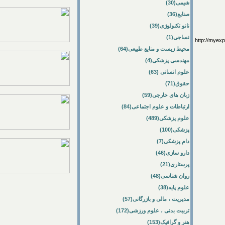
شیمی(30)
صنایع(36)
نانو تکنولوژی(39)
نساجی(1)
http://my
محیط زیست و منابع طبیعی(64)
مهندسی پزشکی(4)
علوم انسانی (63)
حقوق(71)
زبان های خارجی(59)
ارتباطات و علوم اجتماعی(84)
علوم پزشکی(489)
پزشکی(100)
دام پزشکی(7)
دارو سازی(46)
پرستاری(21)
روان شناسی(48)
علوم پایه(38)
مدیریت ، مالی و بازرگانی(57)
تربیت بدنی ، علوم ورزشی(172)
هنر و گرافیک(153)