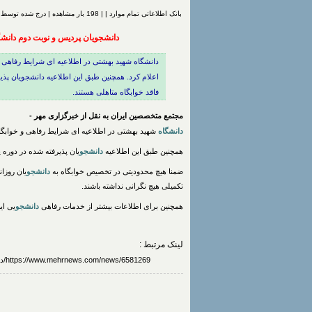
بانک اطلاعاتی تمام موارد | | 198 بار مشاهده | درج شده توسط
دانشجویان پردیس و نوبت دوم دانش
اعلام کرد. همچنین طبق این اطلاعیه دانشجویان پذ
فاقد خوابگاه متاهلی هستند.
مجتمع متخصصین ایران به نقل از خبرگزاری مهر -
دانشگاه
شهید بهشتی در اطلاعیه ای شرایط رفاهی و خوابگا
همچنین طبق این اطلاعیه
دانشجو
یان پذیرفته شده در دوره 
ضمنا هیچ محدودیتی در تخصیص خوابگاه به
دانشجو
یان روزان
تکمیلی هیچ نگرانی نداشته باشند.
همچنین برای اطلاعات بیشتر از خدمات رفاهی
دانشجو
یی ای
لینک مرتبط :
https://www.mehrnews.com/news/6581269/دانشجویان-پردیس-و-نوبت-دوم-دانشگاه-شهیدبهشتی-از-خوابگاه-محروم