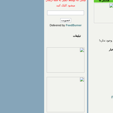
لینکی که توسط ایمیل به شما ارسال
همایش ها
میشود کلیک کنید
Delivered by
FeedBurner
تبلیغات
وجود ندارد!
ار