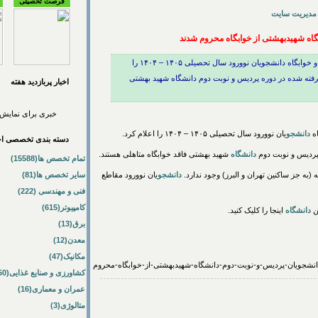
فرصت تحصیلی
مدیریت سایت
گاه شهیدبهشتی از خوابگاه محروم شدند
دانشگاه شهید بهشتی در اطلاعیه ای شرایط رفاهی و خوابگاه دانشجویان نوورود سال تحصیلی ۱۴۰۵ – ۱۴۰۴ را
یرفته شده در دوره پردیس و نوبت دوم دانشگاه شهید بهشتی
اخبار پربازديد هفته
خبری برای نمایش 
ه
دانشجو
یان نوورود سال تحصیلی ۱۴۰۵ – ۱۴۰۴ را اعلام کرد.
دسته بندی تخصصی اخب
پردیس و نوبت دوم
دانشگاه
شهید بهشتی فاقد خوابگاه متاهلی هستند.
تمام تخصص ها(15588)
ه (به جز ساکنین تهران و البرز) وجود ندارد.
دانشجو
یان نوورود مقاطع
سایر تخصص ها(81)
فنی و مهندسی (222)
کامپیوتر(615)
ن
دانشگاه
اینجا را کلیک کنید.
برق(13)
معدن(12)
مکانیک(47)
کشاورزی و صنایع غذایی(50)
عمران و معماری(16)
متالوژی(3)