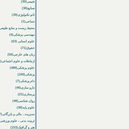
شیمی(30)
صنایع(36)
نانو تکنولوژی(39)
نساجی(1)
محیط زیست و منابع طبیعی(64
مهندسی پزشکی(4)
علوم انسانی (63)
حقوق(71)
زبان های خارجی(59)
ارتباطات و علوم اجتماعی(84)
علوم پزشکی(489)
پزشکی(100)
دام پزشکی(7)
دارو سازی(46)
پرستاری(21)
روان شناسی(48)
علوم پایه(38)
مدیریت ، مالی و بازرگانی(57)
تربیت بدنی ، علوم ورزشی(172)
هنر و گرافیک(153)