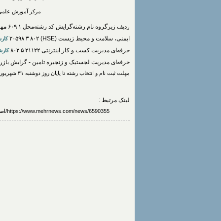
مرکز آموزش علمی-
ایمنی، سلامت و محیط زیست (HSE) ۲۰۵۹۸ ۳ ۸۰۲
کارش
حرفه‌ای مدیریت کسب و کار اینترنتی ۲۱۱۲۲ ۵ ۸۰۲
کارش
حرفه‌ای مدیریت لجستیک و زنجیره تامین - گرایش بازرگانی 
مهلت ثبت نام و انتخاب رشته تا پایان روز دوشنبه ۳۱ شهریورماه ۱۴۰۴ تمدید شده است.
لینک مرتبط :
https://www.mehrnews.com/news/6590355/اصلاحیه-پذیرش-دوره-های-کارشناسی-نظام-آموزش-علمی-کاربردی-۱۴۰۴