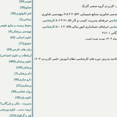
شیمی(30)
 کاربردی گروه صنعتی گلرنگ
صنایع(36)
نانو تکنولوژی(39)
ردیف زیرگروه نام رشته‌گرایش کد رشته‌محل ۱ ۶۰۹ مهندسی فناوری صنایع شیمیایی ۲۰۵۲۲ ۲ ۶۱۸ مهندسی فناوری
نساجی(1)
ی حرفه‌ای مدیریت کسب و کار ۲۱۰۵۹ ۴ ۸۰۲
ی
ناس
کارشناس
محیط زیست و منابع طبیعی(64
ی حرفه‌ای حسابداری امور مالی ۲۰۸۴۵ ۶ ۸۱۰
ی
ناس
کارشناس
مهندسی پزشکی(4)
۲۱۶۰۱
علوم انسانی (63)
حقوق(71)
زبان های خارجی(59)
ارتباطات و علوم اجتماعی(84)
علوم پزشکی(489)
پزشکی(100)
دام پزشکی(7)
دارو سازی(46)
پرستاری(21)
روان شناسی(48)
علوم پایه(38)
مدیریت ، مالی و بازرگانی(57)
تربیت بدنی ، علوم ورزشی(172)
هنر و گرافیک(153)