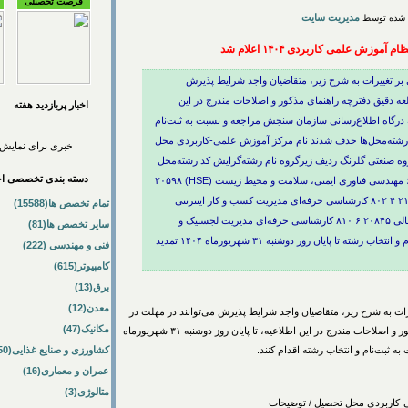
فرصت تحصیلی
مدیریت سایت
زش علمی کاربردی ۱۴۰۴ اعلام شد
ی بر تغییرات به شرح زیر، متقاضیان واجد شرایط پذیرش
عه دقیق دفترچه راهنمای مذکور و اصلاحات مندرج در این
اخبار پربازديد هفته
عیه، تا پایان روز دوشنبه ۳۱ شهریورماه ۱۴۰۴ به درگاه اطلاع‌رسانی سازمان سنجش مراجعه و نسبت به ثبت‌نام
این رشته‌محل‌ها حذف شدند نام مرکز آموزش علمی-کاربردی محل
خبری برای نمایش 
ه صنعتی گلرنگ ردیف زیرگروه نام رشته‌گرایش کد رشته‌محل
دسته بندی تخصصی اخب
۱ ۶۰۹ مهندسی فناوری صنایع شیمیایی ۲۰۵۲۲ ۲ ۶۱۸ مهندسی فناوری ایمنی، سلامت و محیط زیست (HSE) ۲۰۵۹۸
۳ ۸۰۲ کارشناسی حرفه‌ای مدیریت کسب و کار ۲۱۰۵۹ ۴ ۸۰۲ کارشناسی حرفه‌ای مدیریت کسب و کار اینترنتی
تمام تخصص ها(15588)
۲۱۱۲۲ ۵ ۸۰۲ کارشناسی حرفه‌ای حسابداری امور مالی ۲۰۸۴۵ ۶ ۸۱۰ کارشناسی حرفه‌ای مدیریت لجستیک و
سایر تخصص ها(81)
زنجیره تامین - گرایش بازرگانی ۲۱۶۰۱ مهلت ثبت نام و انتخاب رشته تا پایان روز دوشنبه ۳۱ شهریورماه ۱۴۰۴ تمدید
فنی و مهندسی (222)
کامپیوتر(615)
برق(13)
معدن(12)
یرات به شرح زیر، متقاضیان واجد شرایط پذیرش می‌توانند در مهلت در
مکانیک(47)
نظر گرفته شده و پس از مطالعه دقیق دفترچه راهنمای مذکور و اصلاحات مندرج در این اطلاعیه، تا پایان روز دوشنبه ۳۱ شهریورماه
کشاورزی و صنایع غذایی(50)
عمران و معماری(16)
متالوژی(3)
-کاربردی محل تحصیل / توضیحات