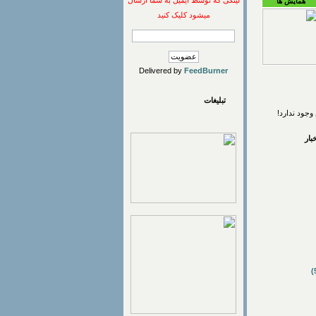
لینکی که توسط ایمیل به شما ارسال
همایش ها
میشود کلیک کنید
Delivered by
FeedBurner
تبلیغات
وجود ندارد!
ار