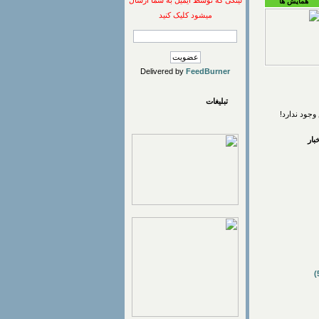
لینکی که توسط ایمیل به شما ارسال
همایش ها
میشود کلیک کنید
Delivered by
FeedBurner
تبلیغات
وجود ندارد!
ار