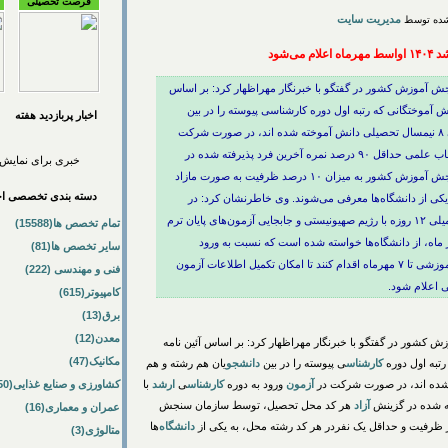
فرصت تحصیلی
مدیریت سایت
ی‌شود
 آموزش کشور در گفتگو با خبرنگار مهراظهار کرد: بر اساس
 آموختگانی که رتبه اول دوره کارشناسی پیوسته را در بین
اخبار پربازديد هفته
دانشجویان هم رشته و هم ورودی کسب کرده و طی ۸ نیمسال تحصیلی دانش آموخته شده اند، در صورت شرکت
در آزمون ورود به دوره کارشناسی ارشد با کسب نصاب علمی حداقل ۹۰ درصد نمره آخرین فرد پذیرفته شده در
خبری برای نمایش 
گزینش آزاد هر کد محل تحصیل، توسط سازمان سنجش آموزش کشور به میزان ۱۰ درصد ظرفیت به صورت مازاد
دسته بندی تخصصی اخب
کی از دانشگاه‌ها معرفی می‌شوند. وی خاطرنشان کرد: در
اجرای مفاد این آیین نامه با توجه به شرایط جنگ تحمیلی ۱۲ روزه با رژیم صهیونیستی و جابجایی آزمون‌های پایان ترم
تمام تخصص ها(15588)
 از تیرماه به شهریور ماه، از دانشگاه‌ها خواسته شده است که نسبت به ورود
سایر تخصص ها(81)
اطلاعات و مشخصات افراد واجد شرایط هر گروه آموزشی تا ۷ مهرماه اقدام کنند تا امکان تکمیل اطلاعات آزمون
فنی و مهندسی (222)
ی اعلام شود.
کامپیوتر(615)
برق(13)
معدن(12)
کشور در گفتگو با خبرنگار مهراظهار کرد: بر اساس آئین نامه
مکانیک(47)
تبه اول دوره
کارشناس
ی پیوسته را در بین
دانشجو
یان هم رشته و هم
آزمون
ورود به دوره
کارشناس
ی
ارشد
با
کشاورزی و صنایع غذایی(50)
آزاد
هر کد محل تحصیل، توسط سازمان سنجش
عمران و معماری(16)
دانشگاه
‌ها
متالوژی(3)