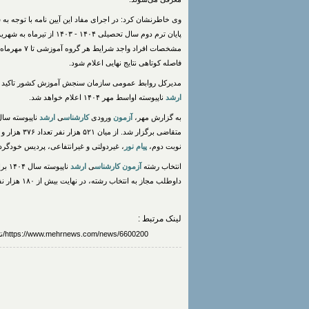
وی خاطرنشان کرد: در اجرای مفاد این آیین نامه با توجه به شرایط جنگ تحمیلی ۱۲ روزه 
پایان ترم دوم سال تحصیلی ۱۴۰۴ - ۱۴۰۳ از تیرماه به شهریور ماه، از
مشخصات افراد واجد شرایط هر گروه آموزشی تا ۷ مهرماه اقدام کنند تا امکان تکمیل اطلاعات
فاصله کوتاهی نتایج نهایی اعلام شود.
مدیرکل روابط عمومی سازمان سنجش آموزش کشور تاکید کرد: 
ارشد
ناپیوسته اواسط مهر ۱۴۰۴ اعلام خواهد شد.
به گزارش مهر،
آزمون
ورودی
کارشناس
ی
ارشد
نوبت دوم،
پیام نور
، غیردولتی و غیرانتفاعی، پردیس خودگرد
انتخاب رشته
آزمون
کارشناس
ی
ارشد
داوطلب مجاز به انتخاب رشته، در نهایت بیش از ۱۸۰ هزار نفر نسبت به تکمیل فرم انتخاب رشته اقدام کردند.
لینک مرتبط :
https://www.mehrnews.com/news/6600200/نتایج-نهایی-کنکور-کارشناسی-ارشد-۱۴۰۴-اواسط-مهرماه-اعلام-می-شود