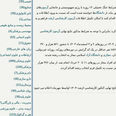
شیمی(30)
با رژیم صهیونیستی و جابجایی
آزمون
‌های
صنایع(36)
دانشگاه
‌ها خواسته شده است که نسبت به ورود اطلاعات و
نانو تکنولوژی(39)
آزمون
کارشناس
ی
ارشد
فراهم و به
نساجی(1)
محیط زیست و منابع طبیعی(64
بنابراین با توجه به شرایط مذکور نتایج نهایی
آزمون
کارشناس
ی
مهندسی پزشکی(4)
علوم انسانی (63)
حقوق(71)
ناپیوسته سال ۱۴۰۴ در روزهای ۲ و ۳ اسفندماه ۱۴۰۳ با حضور ۵۲۱ هزار و ۴۲۰
زبان های خارجی(59)
متقاضی برگزار شد. از میان ۵۲۱ هزار نفر تعداد ۳۷۶ هزار و ۸۸۷ نفر حداقل در یک کد گرایش در دوره‌های روزانه، روزانه غیردولتی،
ان،
مجازی
و
دانشگاه
آزاد
اسلامی مجاز به انتخاب رشته شدند.
ارتباطات و علوم اجتماعی(84)
علوم پزشکی(489)
ناپیوسته سال ۱۴۰۴ برای افراد مجاز در روزهای ۱۱ تا ۲۰ خرداد انجام شد. از میان ۳۷۶ هزار
پزشکی(100)
دام پزشکی(7)
دارو سازی(46)
پرستاری(21)
روان شناسی(48)
علوم پایه(38)
مدیریت ، مالی و بازرگانی(57)
تربیت بدنی ، علوم ورزشی(172)
هنر و گرافیک(153)