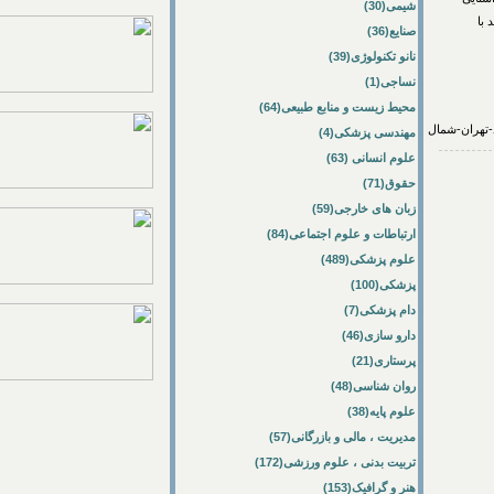
شیمی(30)
صنایع(36)
نانو تکنولوژی(39)
نساجی(1)
محیط زیست و منابع طبیعی(64)
مهندسی پزشکی(4)
علوم انسانی (63)
حقوق(71)
زبان های خارجی(59)
ارتباطات و علوم اجتماعی(84)
علوم پزشکی(489)
پزشکی(100)
دام پزشکی(7)
دارو سازی(46)
پرستاری(21)
روان شناسی(48)
علوم پایه(38)
مدیریت ، مالی و بازرگانی(57)
تربیت بدنی ، علوم ورزشی(172)
هنر و گرافیک(153)