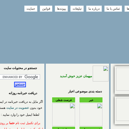
تماس با ما
درباره ما
تبلیغات
پیوندها
قوانین
حمایت
جستجو در محتويات سايت
میهمان عزیز خوش آمدید
دسته بندی موضوعی اخبار
دریافت خبرنامه روزانه
خبر
فرصت شغلی
اگر مایل به دریافت خبرنامه در ایمیل
خود بدون
عضویت در سایت
هستید
لطفا ایمیل خود را وارد نمایید :
برای تکمیل ثبت نام
حتما
بر روی