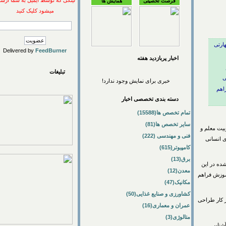
لینکی که توسط ایمیل به شما ارسال
فرصت تحصیلی
همایش ها
میشود کلیک کنید
ی
Delivered by
FeedBurner
اخبار پربازديد هفته
تبلیغات
خبری برای نمایش وجود ندارد!
دسته بندی تخصصی اخبار
تمام تخصص ها(15588)
سایر تخصص ها(81)
معلم و
فنی و مهندسی (222)
سانی
کامپیوتر(615)
برق(13)
در این
معدن(12)
ش فراهم
مکانیک(47)
کشاورزی و صنایع غذایی(50)
ر طراحی
عمران و معماری(16)
متالوژی(3)
یی