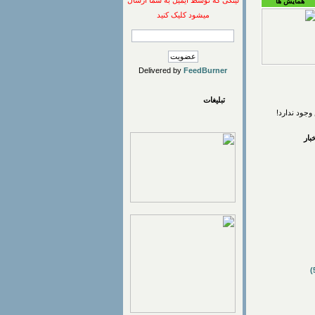
لینکی که توسط ایمیل به شما ارسال
همایش ها
میشود کلیک کنید
Delivered by
FeedBurner
تبلیغات
وجود ندارد!
ار