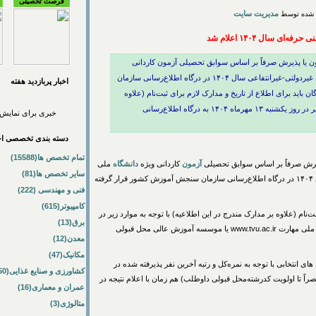
فرصت تحصیلی
مدیریت سایت
ه‌ای سال ۱۴۰۴ اعلام شد
ن یا پذیرش صرفاً بر اساس سوابق تحصیلی آزمون‌ کاردانی
ویژه دانشگاه ملی مهارت‌ و مؤسسات آموزش عالی غیردولتی-غیرانتفاعی سال‌ ۱۴۰۴ در درگاه اطلاع‌رسانی سازمان
اخبار پربازديد هفته
اید برای اطلاع از تاریخ و مدارک لازم برای ثبت‌نام (علاوه
بر مدارک مندرج در این اطلاعیه) با توجه به موارد زیر در روز یکشنبه ۱۳ مهرماه ۱۴۰۴ به درگاه اطلاع‌رسانی
خبری برای نمایش 
دسته بندی تخصصی اخب
تمام تخصص ها(15588)
یرش صرفاً بر اساس سوابق تحصیلی
آزمون
‌ کاردانی ویژه
دانشگاه
ملی
سایر تخصص ها(81)
مهارت‌ و مؤسسات آموزش عالی غیردولتی-غیرانتفاعی سال‌ ۱۴۰۴ در درگاه اطلاع‌رسانی سازمان سنجش آموزش کشور قرار گرفته
فنی و مهندسی (222)
کامپیوتر(615)
بت‌نام (علاوه بر مدارک مندرج در این اطلاعیه) با توجه به موارد زیر در
برق(13)
ملی مهارت www.tvu.ac.ir یا موسسه آموزش عالی محل قبولی
معدن(12)
مکانیک(47)
ای انتخابی با توجه به نمره‌کل و رتبه آخرین نفر پذیرفته شده در
کشاورزی و صنایع غذایی(50)
اً تا اولویت کدرشته‌محل قبولی داوطلب) هم زمان با اعلام نتیجه در
عمران و معماری(16)
متالوژی(3)