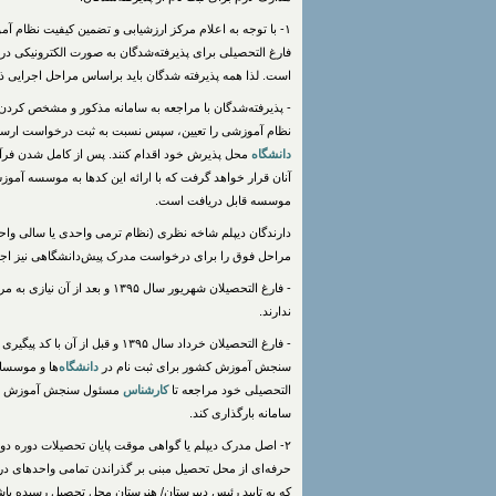
۱- با توجه به اعلام مرکز ارزشیابی و تضمین کیفیت نظام 
است. لذا همه پذیرفته شدگان باید براساس مراحل اجرایی ذیل
- پذیرفته‌شدگان با مراجعه به سامانه مذکور و مشخص کردن 
نظام آموزشی را تعیین، سپس نسبت به ثبت درخواست ارسال
دانشگاه
محل پذیرش خود اقدام کنند. پس از کامل شدن فرآی
آنان قرار خواهد گرفت که با ارائه این کدها به موسسه 
موسسه قابل دریافت است.
دارندگان دیپلم شاخه نظری (نظام ترمی واحدی یا سالی واح
مراحل فوق را برای درخواست مدرک پیش‌دانشگاهی نیز اجرا
- فارغ التحصیلان شهریور سال 
ندارند.
- فارغ التحصیلان خرداد سال ۱۳۹۵
سنجش آموزش کشور برای ثبت نام در
دانشگاه
‌ها و موسسا
التحصیلی خود مراجعه تا
کارشناس
مسئول سنجش آموزش و پر
سامانه بارگذاری کند.
۲- اصل‌ مدرک‌ دیپلم‌ یا گواهی موقت پایان تحصیلات دوره دو
که‌ به‌ تایید رئیس‌ دبیرستان/ هنرستان محل ‌تحصیل‌ رسیده‌ باش