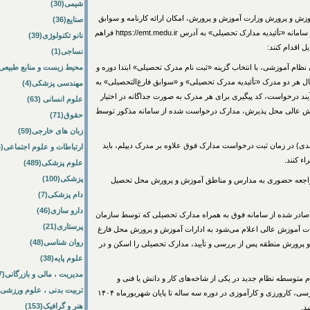
شیمی(30)
آموزش و پرورش وزارت آموزش و پرورش، امکان ارائه کارنامه و سوابق
صنایع(36)
فارغ التحصیلی برای پذیرفته‌شدگان به صورت الکترونیکی در سامانه «تأئیدیه مدارک تحصیلی» به آدرس https://emt.medu.ir فراهم
نانو تکنولوژی(39)
 اقدام کنند:
نساجی(1)
نظام آموزشی، با انتخاب گزینه «ثبت نام مدرک تحصیلی» ابتدا دوره و
محیط زیست و منابع طبیعی(64
 هر دو مدرک «تأئیدیه مدرک تحصیلی» و «سوابق فارغ‌التحصیلی» به
مهندسی پزشکی(4)
ند درخواست، کد پیگیری برای هر مدرک به صورت جداگانه در اختیار
علوم انسانی (63)
آموزش عالی محل پذیرش، مدارک درخواست شده از سامانه مذکور توسط
حقوق(71)
زبان های خارجی(59)
دی) در زمان ثبت درخواست مدارک فوق علاوه بر مدرک دیپلم، باید
ارتباطات و علوم اجتماعی(84)
ء کنند.
علوم پزشکی(489)
پزشکی(100)
۱۳۹۵ و بعد از آن نیازی به مراجعه حضوری به مدارس و مناطق آموزش و پرورش محل تحصیل
دام پزشکی(7)
دارو سازی(46)
 و قبل از آن با کد پیگیری صادر شده از سامانه فوق به همراه مدارک تحصیلی که توسط سازمان
پرستاری(21)
ت آموزش عالی اعلام می‌شود به ادارات آموزش و پرورش محل فارغ
روان شناسی(48)
ورش منطقه پس از بررسی و تأیید، مدارک تحصیلی را اسکن و در
علوم پایه(38)
مدیریت ، مالی و بازرگانی(57)
م متوسطه نظام جدید در یکی‌ از شاخه‌های‌ کار و دانش‌ یا فنی و
تربیت بدنی ، علوم ورزشی(172)
حرفه‌ای‌ از محل‌ تحصیل‌ مبنی‌ بر گذراندن‌ تمامی واحدهای ‌درسی، کارورزی‌ و کارآموزی‌ در دوره‌ سه‌ ساله‌ تا پایان‌ شهریورماه ۱۴۰۴
هنر و گرافیک(153)
د.