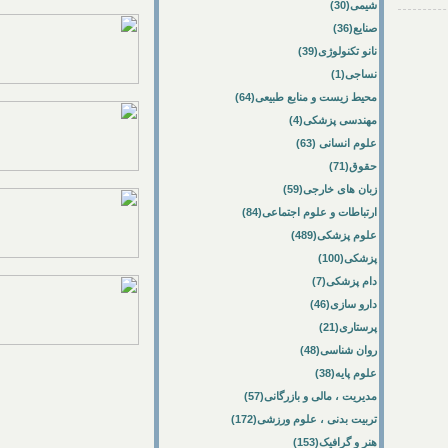
شیمی(30)
صنایع(36)
نانو تکنولوژی(39)
نساجی(1)
محیط زیست و منابع طبیعی(64)
مهندسی پزشکی(4)
علوم انسانی (63)
حقوق(71)
زبان های خارجی(59)
ارتباطات و علوم اجتماعی(84)
علوم پزشکی(489)
پزشکی(100)
دام پزشکی(7)
دارو سازی(46)
پرستاری(21)
روان شناسی(48)
علوم پایه(38)
مدیریت ، مالی و بازرگانی(57)
تربیت بدنی ، علوم ورزشی(172)
هنر و گرافیک(153)