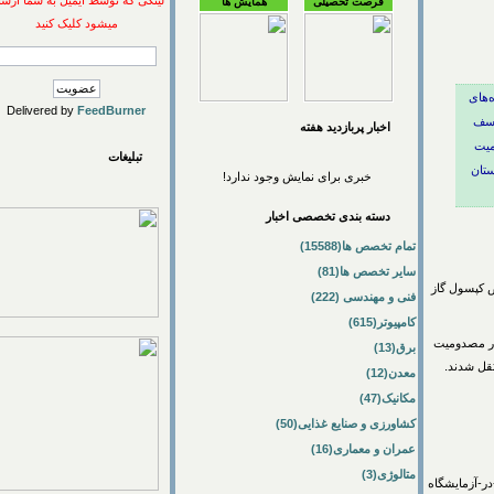
لینکی که توسط ایمیل به شما ارسال
فرصت تحصیلی
همایش ها
میشود کلیک کنید
های
Delivered by
FeedBurner
اخبار پربازديد هفته
تبلیغات
خبری برای نمایش وجود ندارد!
دسته بندی تخصصی اخبار
تمام تخصص ها(15588)
سایر تخصص ها(81)
سول گاز
فنی و مهندسی (222)
کامپیوتر(615)
صدومیت
برق(13)
شدند.
معدن(12)
مکانیک(47)
کشاورزی و صنایع غذایی(50)
عمران و معماری(16)
متالوژی(3)