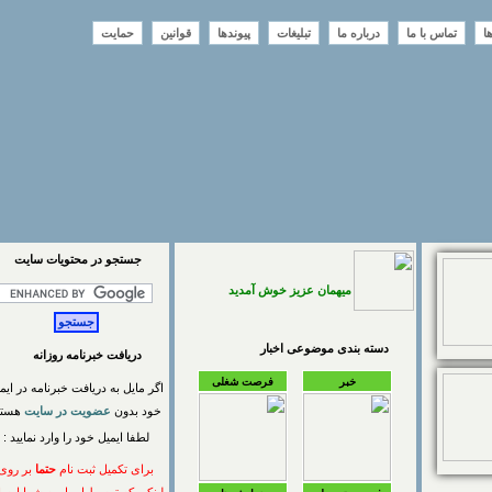
تماس با ما
درباره ما
تبلیغات
پیوندها
قوانین
حمایت
جستجو در محتويات سايت
میهمان عزیز خوش آمدید
دسته بندی موضوعی اخبار
دریافت خبرنامه روزانه
خبر
فرصت شغلی
اگر مایل به دریافت خبرنامه در ایمیل
خود بدون
عضویت در سایت
هستید
لطفا ایمیل خود را وارد نمایید :
برای تکمیل ثبت نام
حتما
بر روی