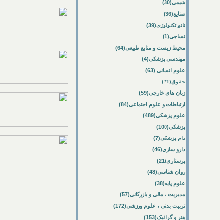
شیمی(30)
صنایع(36)
نانو تکنولوژی(39)
نساجی(1)
محیط زیست و منابع طبیعی(64)
مهندسی پزشکی(4)
علوم انسانی (63)
حقوق(71)
زبان های خارجی(59)
ارتباطات و علوم اجتماعی(84)
علوم پزشکی(489)
پزشکی(100)
دام پزشکی(7)
دارو سازی(46)
پرستاری(21)
روان شناسی(48)
علوم پایه(38)
مدیریت ، مالی و بازرگانی(57)
تربیت بدنی ، علوم ورزشی(172)
هنر و گرافیک(153)