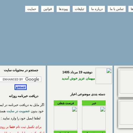
تماس با ما
درباره ما
تبلیغات
پیوندها
قوانین
حمایت
جستجو در محتويات سايت
دوشنبه 19 مرداد 1405
میهمان عزیز خوش آمدید
دسته بندی موضوعی اخبار
دریافت خبرنامه روزانه
خبر
فرصت شغلی
اگر مایل به دریافت خبرنامه در ایمیل
خود بدون
عضویت در سایت
هستید
لطفا ایمیل خود را وارد نمایید :
برای تکمیل ثبت نام
حتما
بر روی