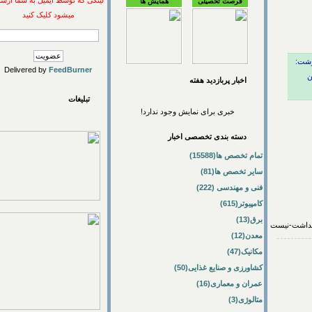
لینکی که توسط ایمیل به شما ارسال
فرصت تحصیلی
همایش ها
میشود کلیک کنید
:
Delivered by
FeedBurner
اخبار پربازديد هفته
تبلیغات
خبری برای نمایش وجود ندارد!
دسته بندی تخصصی اخبار
تمام تخصص ها(15588)
سایر تخصص ها(81)
فنی و مهندسی (222)
کامپیوتر(615)
برق(13)
معدن(12)
مکانیک(47)
کشاورزی و صنایع غذایی(50)
عمران و معماری(16)
متالوژی(3)