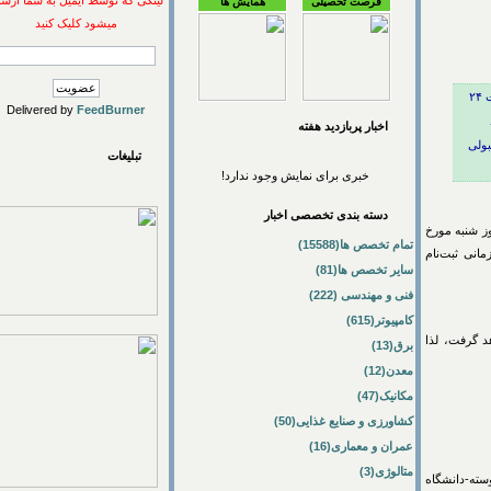
لینکی که توسط ایمیل به شما ارسال
فرصت تحصیلی
همایش ها
میشود کلیک کنید
۱۴۰۴/۷ تا ساعت ۲۴
Delivered by
FeedBurner
اخبار پربازديد هفته
ولی
تبلیغات
خبری برای نمایش وجود ندارد!
دسته بندی تخصصی اخبار
ی (الکترونیکی) از روز چهارشنبه مورخ ۱۴۰۴/۷/۱۶ تا ساعت ۲۴ روز شنبه مورخ
تمام تخصص ها(15588)
ی ثبت‌نام
سایر تخصص ها(81)
فنی و مهندسی (222)
کامپیوتر(615)
فت، لذا
برق(13)
معدن(12)
مکانیک(47)
کشاورزی و صنایع غذایی(50)
عمران و معماری(16)
متالوژی(3)