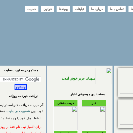
تماس با ما
درباره ما
تبلیغات
پیوندها
قوانین
حمایت
جستجو در محتويات سايت
میهمان عزیز خوش آمدید
دسته بندی موضوعی اخبار
دریافت خبرنامه روزانه
خبر
فرصت شغلی
اگر مایل به دریافت خبرنامه در ایمیل
خود بدون
عضویت در سایت
هستید
لطفا ایمیل خود را وارد نمایید :
برای تکمیل ثبت نام
حتما
بر روی