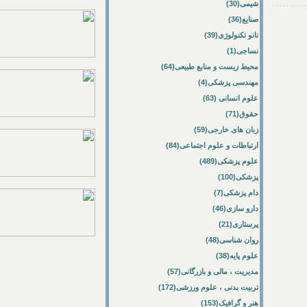
شیمی(30)
صنایع(36)
نانو تکنولوژی(39)
نساجی(1)
محیط زیست و منابع طبیعی(64)
مهندسی پزشکی(4)
علوم انسانی (63)
حقوق(71)
زبان های خارجی(59)
ارتباطات و علوم اجتماعی(84)
علوم پزشکی(489)
پزشکی(100)
دام پزشکی(7)
دارو سازی(46)
پرستاری(21)
روان شناسی(48)
علوم پایه(38)
مدیریت ، مالی و بازرگانی(57)
تربیت بدنی ، علوم ورزشی(172)
هنر و گرافیک(153)