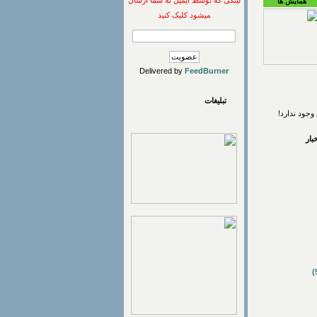
لینکی که توسط ایمیل به شما ارسال
همایش ها
میشود کلیک کنید
Delivered by
FeedBurner
تبلیغات
وجود ندارد!
ار