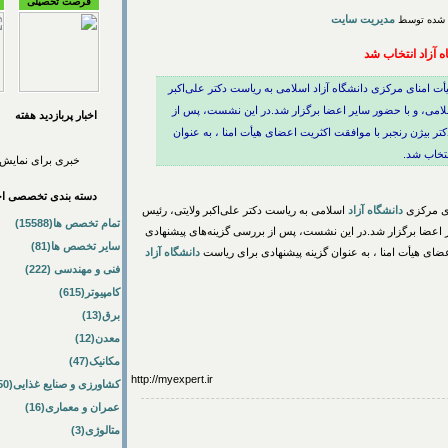
فرصت تحصیلی
مدیریت سایت
 آزاد انتخاب شد
یأت امنای مرکزی دانشگاه آزاد اسلامی به ریاست دکتر علی‌اکبر
لامی، و با حضور سایر اعضا برگزار شد.در این نشست، پس از
اخبار پربازديد هفته
ر بیژن رنجبر با موافقت اکثریت اعضای هیأت امنا ، به عنوان
نتخاب شد.
خبری برای نمایش 
دسته بندی تخصصی اخب
ای مرکزی
دانشگاه
آزاد
اسلامی به ریاست دکتر علی‌اکبر ولایتی، رئیس
تمام تخصص ها(15588)
 اعضا برگزار شد.در این نشست، پس از بررسی گزینه‌های پیشنهادی
سایر تخصص ها(81)
عضای هیأت امنا ، به عنوان گزینه پیشنهادی برای ریاست
دانشگاه
آزاد
فنی و مهندسی (222)
کامپیوتر(615)
برق(13)
معدن(12)
مکانیک(47)
http://myexpert.ir
کشاورزی و صنایع غذایی(50)
عمران و معماری(16)
متالوژی(3)