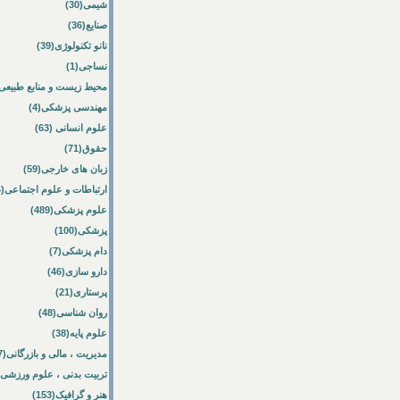
شیمی(30)
صنایع(36)
نانو تکنولوژی(39)
نساجی(1)
محیط زیست و منابع طبیعی(64
مهندسی پزشکی(4)
علوم انسانی (63)
حقوق(71)
زبان های خارجی(59)
ارتباطات و علوم اجتماعی(84)
علوم پزشکی(489)
پزشکی(100)
دام پزشکی(7)
دارو سازی(46)
پرستاری(21)
روان شناسی(48)
علوم پایه(38)
مدیریت ، مالی و بازرگانی(57)
تربیت بدنی ، علوم ورزشی(172)
هنر و گرافیک(153)