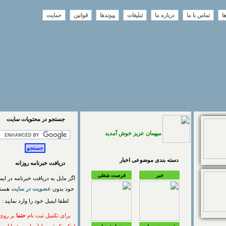
تماس با ما
درباره ما
تبلیغات
پیوندها
قوانین
حمایت
جستجو در محتويات سايت
میهمان عزیز خوش آمدید
دسته بندی موضوعی اخبار
دریافت خبرنامه روزانه
خبر
فرصت شغلی
اگر مایل به دریافت خبرنامه در ایمیل
خود بدون
عضویت در سایت
هستید
لطفا ایمیل خود را وارد نمایید :
برای تکمیل ثبت نام
حتما
بر روی