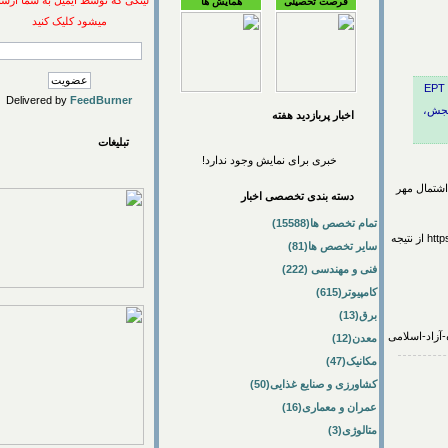
لینکی که توسط ایمیل به شما ارسال
فرصت تحصیلی
همایش ها
میشود کلیک کنید
 آزاد اسلامی، نتایج آزمون EPT
Delivered by
FeedBurner
،
اخبار پربازديد هفته
تبلیغات
خبری برای نمایش وجود ندارد!
تمال مهر
دسته بندی تخصصی اخبار
تمام تخصص ها(15588)
کلیه داوطلبان می‌توانند با مراجعه به سامانه مرکز سنجش، پذیرش و فارغ التحصیلی به نشانی https://ept.english.iau.ac.ir از نتیجه
سایر تخصص ها(81)
فنی و مهندسی (222)
کامپیوتر(615)
برق(13)
معدن(12)
مکانیک(47)
کشاورزی و صنایع غذایی(50)
عمران و معماری(16)
متالوژی(3)