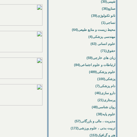
شیمی(30)
صنایع(36)
نانو تکنولوژی(39)
نساجی(1)
محیط زیست و منابع طبیعی(64)
مهندسی پزشکی(4)
علوم انسانی (63)
حقوق(71)
زبان های خارجی(59)
ارتباطات و علوم اجتماعی(84)
علوم پزشکی(489)
پزشکی(100)
دام پزشکی(7)
دارو سازی(46)
پرستاری(21)
روان شناسی(48)
علوم پایه(38)
مدیریت ، مالی و بازرگانی(57)
تربیت بدنی ، علوم ورزشی(172)
هنر و گرافیک(153)